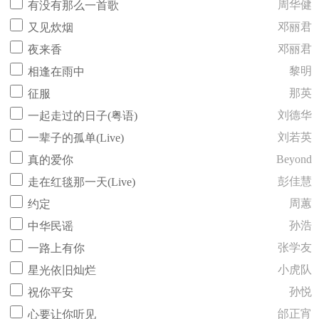
周华健
有没有那么一首歌
邓丽君
又见炊烟
邓丽君
夜来香
黎明
相逢在雨中
那英
征服
刘德华
一起走过的日子(粤语)
刘若英
一辈子的孤单(Live)
Beyond
真的爱你
彭佳慧
走在红毯那一天(Live)
周蕙
约定
孙浩
中华民谣
张学友
一路上有你
小虎队
星光依旧灿烂
孙悦
祝你平安
邰正宵
心要让你听见