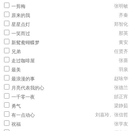
张明敏
一剪梅
齐秦
原来的我
郑智化
星星点灯
那英
一笑而过
黄安
新鸳鸯蝴蝶梦
任贤齐
兄弟
张蔷
走过咖啡屋
羽泉
最美
赵咏华
最浪漫的事
张德兰
月亮代表我的心
邰正宵
一千零一夜
梁静茹
勇气
刘嘉玲、张信哲
有一点动心
张学友
祝福