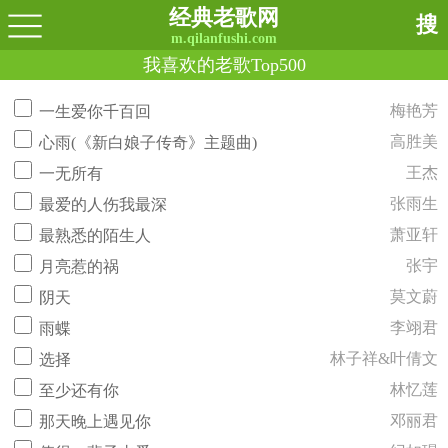
经典老歌网
搜
m.qilanfushi.com
我喜欢的老歌Top500
梅艳芳
一生爱你千百回
高胜美
心雨(《新白娘子传奇》主题曲)
王杰
一无所有
张雨生
最爱的人伤我最深
萧亚轩
最熟悉的陌生人
张宇
月亮惹的祸
莫文蔚
阴天
李翊君
雨蝶
林子祥&叶倩文
选择
林忆莲
至少还有你
邓丽君
那天晚上遇见你