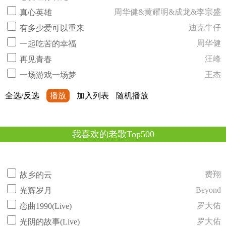
周华健&黄耀明&成龙&李宗盛
真心英雄
迪克牛仔
有多少爱可以重来
周华健
一起吃苦的幸福
汪峰
再见青春
王杰
一场游戏一场梦
全选/反选
播放
加入列表
随机播放
我喜欢的老歌Top500
费翔
故乡的云
Beyond
光辉岁月
罗大佑
恋曲1990(Live)
罗大佑
光阴的故事(Live)