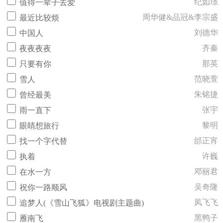
纪如璟
值得一辈子去爱
周华健&品冠&李宗盛
最近比较烦
刘德华
中国人
齐秦
夜夜夜夜
那英
只要有你
范晓萱
雪人
朱铭捷
曾经最美
张宇
雨一直下
黎明
眼睛想旅行
邰正宵
找一个字代替
许巍
执着
邓丽君
在水一方
吴奇隆
祝你一路顺风
凤飞飞
追梦人(《雪山飞狐》电视剧主题曲)
黑鸭子
雁南飞