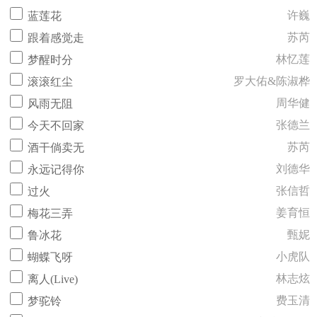
许巍
蓝莲花
苏芮
跟着感觉走
林忆莲
梦醒时分
罗大佑&陈淑桦
滚滚红尘
周华健
风雨无阻
张德兰
今天不回家
苏芮
酒干倘卖无
刘德华
永远记得你
张信哲
过火
姜育恒
梅花三弄
甄妮
鲁冰花
小虎队
蝴蝶飞呀
林志炫
离人(Live)
费玉清
梦驼铃