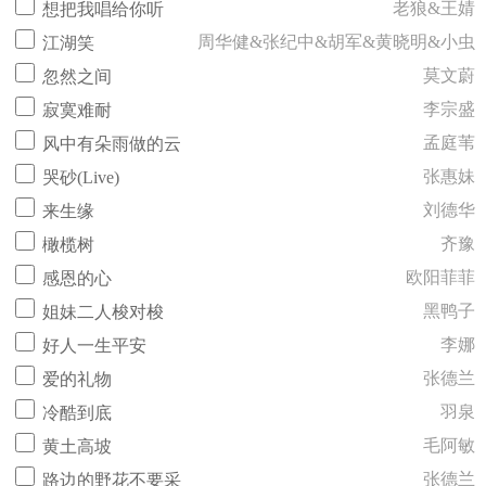
老狼&王婧
想把我唱给你听
周华健&张纪中&胡军&黄晓明&小虫
江湖笑
莫文蔚
忽然之间
李宗盛
寂寞难耐
孟庭苇
风中有朵雨做的云
张惠妹
哭砂(Live)
刘德华
来生缘
齐豫
橄榄树
欧阳菲菲
感恩的心
黑鸭子
姐妹二人梭对梭
李娜
好人一生平安
张德兰
爱的礼物
羽泉
冷酷到底
毛阿敏
黄土高坡
张德兰
路边的野花不要采