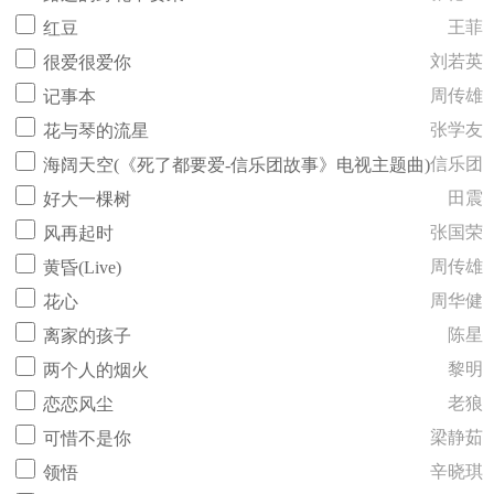
王菲
红豆
刘若英
很爱很爱你
周传雄
记事本
张学友
花与琴的流星
信乐团
海阔天空(《死了都要爱-信乐团故事》电视主题曲)
田震
好大一棵树
张国荣
风再起时
周传雄
黄昏(Live)
周华健
花心
陈星
离家的孩子
黎明
两个人的烟火
老狼
恋恋风尘
梁静茹
可惜不是你
辛晓琪
领悟