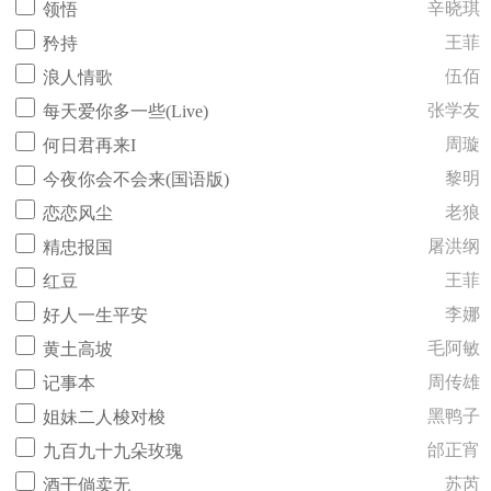
辛晓琪
领悟
王菲
矜持
伍佰
浪人情歌
张学友
每天爱你多一些(Live)
周璇
何日君再来I
黎明
今夜你会不会来(国语版)
老狼
恋恋风尘
屠洪纲
精忠报国
王菲
红豆
李娜
好人一生平安
毛阿敏
黄土高坡
周传雄
记事本
黑鸭子
姐妹二人梭对梭
邰正宵
九百九十九朵玫瑰
苏芮
酒干倘卖无