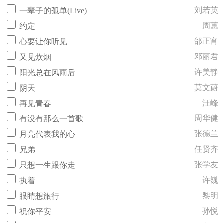
刘若英
一辈子的孤单(Live)
周蕙
约定
邰正宵
心要让你听见
邓丽君
又见炊烟
许美静
阳光总在风雨后
莫文蔚
阴天
汪峰
再见青春
周华健
有没有那么一首歌
张德兰
月亮代表我的心
任贤齐
兄弟
张学友
只想一生跟你走
许巍
执着
黎明
眼睛想旅行
孙悦
祝你平安