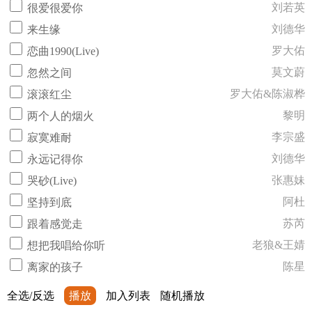
刘若英
很爱很爱你
刘德华
来生缘
罗大佑
恋曲1990(Live)
莫文蔚
忽然之间
罗大佑&陈淑桦
滚滚红尘
黎明
两个人的烟火
李宗盛
寂寞难耐
刘德华
永远记得你
张惠妹
哭砂(Live)
阿杜
坚持到底
苏芮
跟着感觉走
老狼&王婧
想把我唱给你听
陈星
离家的孩子
全选/反选
播放
加入列表
随机播放