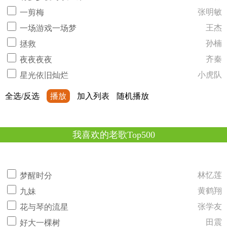
张明敏
一剪梅
王杰
一场游戏一场梦
孙楠
拯救
齐秦
夜夜夜夜
小虎队
星光依旧灿烂
全选/反选
播放
加入列表
随机播放
我喜欢的老歌Top500
林忆莲
梦醒时分
黄鹤翔
九妹
张学友
花与琴的流星
田震
好大一棵树