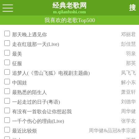
经典老歌网
搜
m.qilanfushi.com
我喜欢的老歌Top500
邓丽君
那天晚上遇见你
彭佳慧
走在红毯那一天(Live)
羽泉
最美
那英
征服
凤飞飞
追梦人(《雪山飞狐》电视剧主题曲)
解小东
中国娃
萧亚轩
最熟悉的陌生人
刘德华
一起走过的日子(粤语)
周华健
有没有一首歌会让你想起我
张学友
一千个伤心的理由(Live)
周华健&品冠&李宗盛
最近比较烦