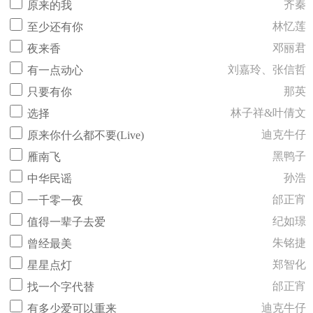
齐秦
原来的我
林忆莲
至少还有你
邓丽君
夜来香
刘嘉玲、张信哲
有一点动心
那英
只要有你
林子祥&叶倩文
选择
迪克牛仔
原来你什么都不要(Live)
黑鸭子
雁南飞
孙浩
中华民谣
邰正宵
一千零一夜
纪如璟
值得一辈子去爱
朱铭捷
曾经最美
郑智化
星星点灯
邰正宵
找一个字代替
迪克牛仔
有多少爱可以重来