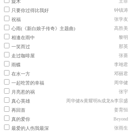
王菲
旋木
钟镇涛
只要你过得比我好
张学友
祝福
高胜美
心雨(《新白娘子传奇》主题曲)
黎明
相逢在雨中
那英
一笑而过
张蔷
走过咖啡屋
李翊君
雨蝶
邓丽君
在水一方
周华健
一起吃苦的幸福
张宇
月亮惹的祸
周华健&黄耀明&成龙&李宗盛
真心英雄
姜育恒
再回首
Beyond
真的爱你
张雨生
最爱的人伤我最深