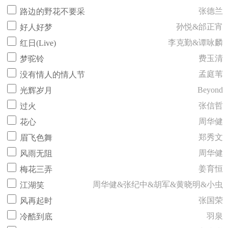
张德兰
路边的野花不要采
孙悦&邰正宵
好人好梦
李克勤&谭咏麟
红日(Live)
费玉清
梦驼铃
孟庭苇
没有情人的情人节
Beyond
光辉岁月
张信哲
过火
周华健
花心
郑秀文
眉飞色舞
周华健
风雨无阻
姜育恒
梅花三弄
周华健&张纪中&胡军&黄晓明&小虫
江湖笑
张国荣
风再起时
羽泉
冷酷到底