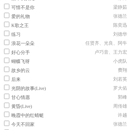
梁静茹
可惜不是你
张德兰
爱的礼物
陈奕迅
K歌之王
刘德华
练习
任贤齐、光良、阿牛
浪花一朵朵
卢巧音、王力宏
好心分手
小虎队
蝴蝶飞呀
费翔
故乡的云
刘若英
后来
罗大佑
光阴的故事(Live)
郭峰
甘心情愿
周传雄
黄昏(Live)
许越
晚霞中的红蜻蜓
张德兰
今天不回家