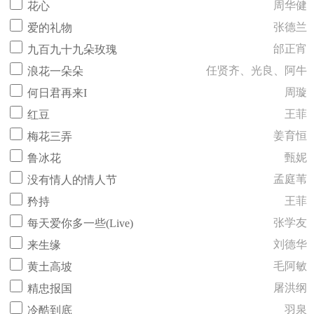
周华健
花心
张德兰
爱的礼物
邰正宵
九百九十九朵玫瑰
任贤齐、光良、阿牛
浪花一朵朵
周璇
何日君再来I
王菲
红豆
姜育恒
梅花三弄
甄妮
鲁冰花
孟庭苇
没有情人的情人节
王菲
矜持
张学友
每天爱你多一些(Live)
刘德华
来生缘
毛阿敏
黄土高坡
屠洪纲
精忠报国
羽泉
冷酷到底