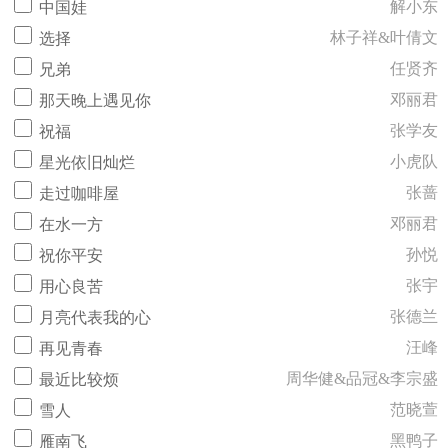
解小东
中国娃
林子祥&叶倩文
选择
任贤齐
兄弟
邓丽君
那天晚上遇见你
张学友
祝福
小虎队
星光依旧灿烂
张蔷
走过咖啡屋
邓丽君
在水一方
孙悦
祝你平安
张宇
用心良苦
张德兰
月亮代表我的心
汪峰
再见青春
周华健&品冠&李宗盛
最近比较烦
范晓萱
雪人
黑鸭子
雁南飞