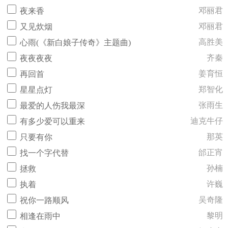
邓丽君
夜来香
邓丽君
又见炊烟
高胜美
心雨(《新白娘子传奇》主题曲)
齐秦
夜夜夜夜
姜育恒
再回首
郑智化
星星点灯
张雨生
最爱的人伤我最深
迪克牛仔
有多少爱可以重来
那英
只要有你
邰正宵
找一个字代替
孙楠
拯救
许巍
执着
吴奇隆
祝你一路顺风
黎明
相逢在雨中