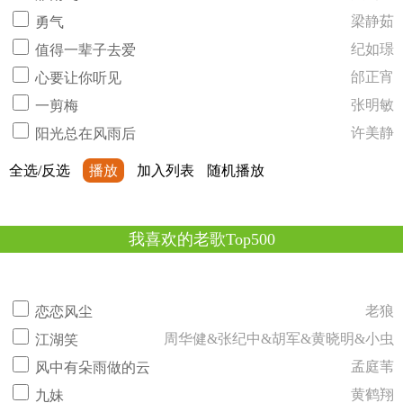
梁静茹
勇气
纪如璟
值得一辈子去爱
邰正宵
心要让你听见
张明敏
一剪梅
许美静
阳光总在风雨后
全选/反选
播放
加入列表
随机播放
我喜欢的老歌Top500
老狼
恋恋风尘
周华健&张纪中&胡军&黄晓明&小虫
江湖笑
孟庭苇
风中有朵雨做的云
黄鹤翔
九妹