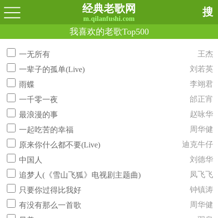
经典老歌网
搜
m.qilanfushi.com
我喜欢的老歌Top500
王杰
一无所有
刘若英
一辈子的孤单(Live)
李翊君
雨蝶
邰正宵
一千零一夜
赵咏华
最浪漫的事
周华健
一起吃苦的幸福
迪克牛仔
原来你什么都不要(Live)
刘德华
中国人
凤飞飞
追梦人(《雪山飞狐》电视剧主题曲)
钟镇涛
只要你过得比我好
周华健
有没有那么一首歌