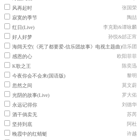
张国荣
风再起时
陶喆
寂寞的季节
李克勤&谭咏麟
红日(Live)
孙悦&邰正宵
好人好梦
信乐团
海阔天空(《死了都要爱-信乐团故事》电视主题曲)
欧阳菲菲
感恩的心
陈奕迅
K歌之王
黎明
今夜你会不会来(国语版)
莫文蔚
忽然之间
罗大佑
光阴的故事(Live)
刘德华
永远记得你
苏芮
酒干倘卖无
阿杜
坚持到底
许越
晚霞中的红蜻蜓