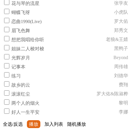
张学友
花与琴的流星
小虎队
蝴蝶飞呀
罗大佑
恋曲1990(Live)
郑秀文
眉飞色舞
老狼&王婧
想把我唱给你听
黑鸭子
姐妹二人梭对梭
Beyond
光辉岁月
周传雄
记事本
刘德华
练习
费翔
故乡的云
罗大佑&陈淑桦
滚滚红尘
黎明
两个人的烟火
李娜
好人一生平安
全选/反选
播放
加入列表
随机播放