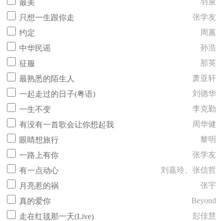
羽泉
最美
张学友
只想一生跟你走
周蕙
约定
孙浩
中华民谣
那英
征服
萧亚轩
最熟悉的陌生人
刘德华
一起走过的日子(粤语)
李克勤
一生不变
周华健
有没有一首歌会让你想起我
黎明
眼睛想旅行
张学友
一路上有你
刘嘉玲、张信哲
有一点动心
张宇
月亮惹的祸
Beyond
真的爱你
彭佳慧
走在红毯那一天(Live)