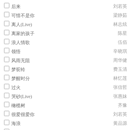
刘若英
后来
梁静茹
可惜不是你
林志炫
离人(Live)
陈星
离家的孩子
伍佰
浪人情歌
辛晓琪
领悟
周华健
风雨无阻
费玉清
梦驼铃
林忆莲
梦醒时分
张信哲
过火
张惠妹
哭砂(Live)
齐豫
橄榄树
刘若英
很爱很爱你
黄品源
海浪