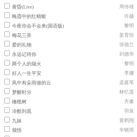
周传雄
黄昏(Live)
许越
晚霞中的红蜻蜓
黎明
今夜你会不会来(国语版)
姜育恒
梅花三弄
张德兰
爱的礼物
刘德华
永远记得你
黎明
两个人的烟火
李娜
好人一生平安
孟庭苇
风中有朵雨做的云
林忆莲
梦醒时分
齐豫
橄榄树
羽泉
冷酷到底
黄鹤翔
九妹
辛晓琪
领悟