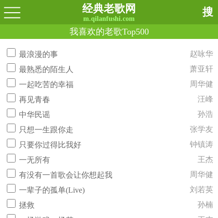
经典老歌网
搜
m.qilanfushi.com
我喜欢的老歌Top500
赵咏华
最浪漫的事
萧亚轩
最熟悉的陌生人
周华健
一起吃苦的幸福
汪峰
再见青春
孙浩
中华民谣
张学友
只想一生跟你走
钟镇涛
只要你过得比我好
王杰
一无所有
周华健
有没有一首歌会让你想起我
刘若英
一辈子的孤单(Live)
孙楠
拯救