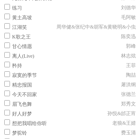
刘德华
练习
毛阿敏
黄土高坡
周华健&张纪中&胡军&黄晓明&小虫
江湖笑
陈奕迅
K歌之王
郭峰
甘心情愿
林志炫
离人(Live)
王菲
矜持
陶喆
寂寞的季节
屠洪纲
精忠报国
张德兰
今天不回家
郑秀文
眉飞色舞
孙悦&邰正宵
好人好梦
老狼&王婧
想把我唱给你听
费玉清
梦驼铃