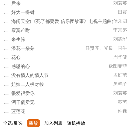
刘若英
后来
田震
好大一棵树
信乐团
海阔天空(《死了都要爱-信乐团故事》电视主题曲)
李宗盛
寂寞难耐
刘德华
来生缘
任贤齐、光良、阿牛
浪花一朵朵
周华健
花心
欧阳菲菲
感恩的心
孟庭苇
没有情人的情人节
黑鸭子
姐妹二人梭对梭
刘若英
很爱很爱你
苏芮
酒干倘卖无
许巍
蓝莲花
全选/反选
播放
加入列表
随机播放