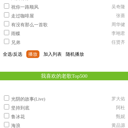
吴奇隆
祝你一路顺风
张蔷
走过咖啡屋
周华健
有没有那么一首歌
李翊君
雨蝶
任贤齐
兄弟
全选/反选
播放
加入列表
随机播放
我喜欢的老歌Top500
罗大佑
光阴的故事(Live)
阿杜
坚持到底
甄妮
鲁冰花
黄品源
海浪