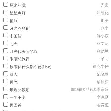
齐秦
原来的我
郑智化
星星点灯
那英
征服
张宇
月亮惹的祸
解小东
中国娃
莫文蔚
阴天
张德兰
月亮代表我的心
黎明
眼睛想旅行
迪克牛仔
原来你什么都不要(Live)
范晓萱
雪人
梁静茹
勇气
周华健&品冠&李宗盛
最近比较烦
李克勤
一生不变
姜育恒
再回首