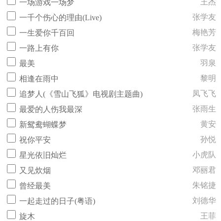
王杰
一场游戏一场梦
张学友
一千个伤心的理由(Live)
梅艳芳
一生爱你千百回
张学友
一路上有你
羽泉
最美
黎明
相逢在雨中
凤飞飞
追梦人(《雪山飞狐》电视剧主题曲)
张雨生
最爱的人伤我最深
黄安
新鸳鸯蝴蝶梦
孙悦
祝你平安
小虎队
星光依旧灿烂
邓丽君
又见炊烟
朱铭捷
曾经最美
刘德华
一起走过的日子(粤语)
王菲
旋木