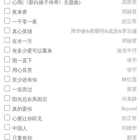
高胜美
心雨(《新白娘子传奇》主题曲)
邓丽君
夜来香
邰正宵
一千零一夜
周华健&黄耀明&成龙&李宗盛
真心英雄
邓丽君
在水一方
迪克牛仔
有多少爱可以重来
张宇
雨一直下
张宇
用心良苦
林忆莲
至少还有你
那英
一笑而过
许美静
阳光总在风雨后
Beyond
真的爱你
邰正宵
心要让你听见
刘德华
中国人
那英
只要有你