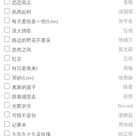
老狼
恋恋风尘
张国荣
风再起时
张学友
每天爱你多一些(Live)
伍佰
浪人情歌
张德兰
路边的野花不要采
莫文蔚
忽然之间
王菲
红豆
周璇
何日君再来I
张惠妹
哭砂(Live)
陈星
离家的孩子
苏芮
跟着感觉走
Beyond
光辉岁月
梁静茹
可惜不是你
周传雄
记事本
邰正宵
九百九十九朵玫瑰