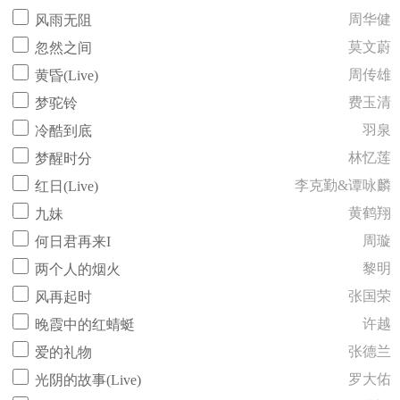
周华健
风雨无阻
莫文蔚
忽然之间
周传雄
黄昏(Live)
费玉清
梦驼铃
羽泉
冷酷到底
林忆莲
梦醒时分
李克勤&谭咏麟
红日(Live)
黄鹤翔
九妹
周璇
何日君再来I
黎明
两个人的烟火
张国荣
风再起时
许越
晚霞中的红蜻蜓
张德兰
爱的礼物
罗大佑
光阴的故事(Live)