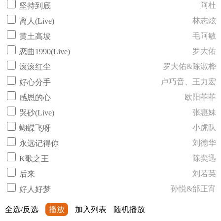
阿杜
坚持到底
林志炫
离人(Live)
毛阿敏
黄土高坡
罗大佑
恋曲1990(Live)
罗大佑&陈淑桦
滚滚红尘
卢巧音、王力宏
好心分手
欧阳菲菲
感恩的心
张惠妹
哭砂(Live)
小虎队
蝴蝶飞呀
刘德华
永远记得你
陈奕迅
K歌之王
刘若英
后来
孙悦&邰正宵
好人好梦
全选/反选
播放
加入列表
随机播放