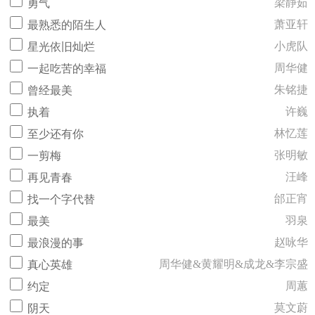
梁静茹
勇气
萧亚轩
最熟悉的陌生人
小虎队
星光依旧灿烂
周华健
一起吃苦的幸福
朱铭捷
曾经最美
许巍
执着
林忆莲
至少还有你
张明敏
一剪梅
汪峰
再见青春
邰正宵
找一个字代替
羽泉
最美
赵咏华
最浪漫的事
周华健&黄耀明&成龙&李宗盛
真心英雄
周蕙
约定
莫文蔚
阴天