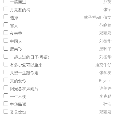
那英
一笑而过
张宇
月亮惹的祸
林子祥&叶倩文
选择
范晓萱
雪人
邓丽君
夜来香
刘德华
中国人
黑鸭子
雁南飞
刘德华
一起走过的日子(粤语)
迪克牛仔
有多少爱可以重来
张学友
只想一生跟你走
Beyond
真的爱你
许美静
阳光总在风雨后
李克勤
一生不变
孙浩
中华民谣
邓丽君
又见炊烟