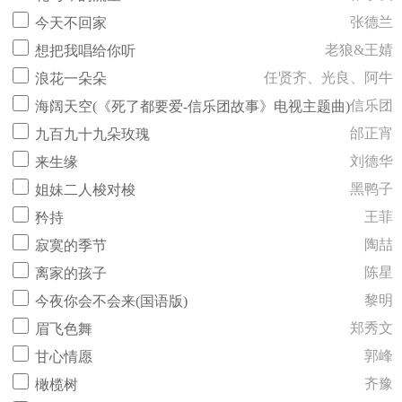
张德兰
今天不回家
老狼&王婧
想把我唱给你听
任贤齐、光良、阿牛
浪花一朵朵
信乐团
海阔天空(《死了都要爱-信乐团故事》电视主题曲)
邰正宵
九百九十九朵玫瑰
刘德华
来生缘
黑鸭子
姐妹二人梭对梭
王菲
矜持
陶喆
寂寞的季节
陈星
离家的孩子
黎明
今夜你会不会来(国语版)
郑秀文
眉飞色舞
郭峰
甘心情愿
齐豫
橄榄树