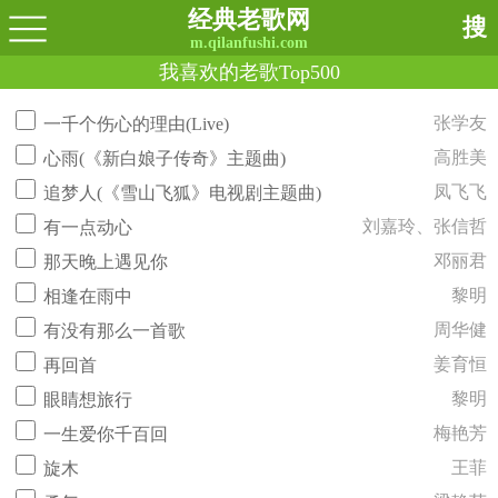
经典老歌网
搜
m.qilanfushi.com
我喜欢的老歌Top500
张学友
一千个伤心的理由(Live)
高胜美
心雨(《新白娘子传奇》主题曲)
凤飞飞
追梦人(《雪山飞狐》电视剧主题曲)
刘嘉玲、张信哲
有一点动心
邓丽君
那天晚上遇见你
黎明
相逢在雨中
周华健
有没有那么一首歌
姜育恒
再回首
黎明
眼睛想旅行
梅艳芳
一生爱你千百回
王菲
旋木