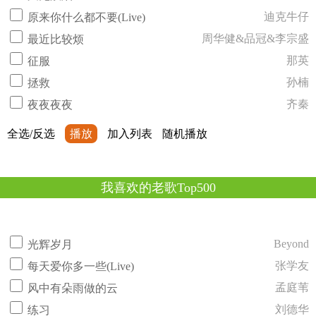
迪克牛仔
原来你什么都不要(Live)
周华健&品冠&李宗盛
最近比较烦
那英
征服
孙楠
拯救
齐秦
夜夜夜夜
全选/反选
播放
加入列表
随机播放
我喜欢的老歌Top500
Beyond
光辉岁月
张学友
每天爱你多一些(Live)
孟庭苇
风中有朵雨做的云
刘德华
练习