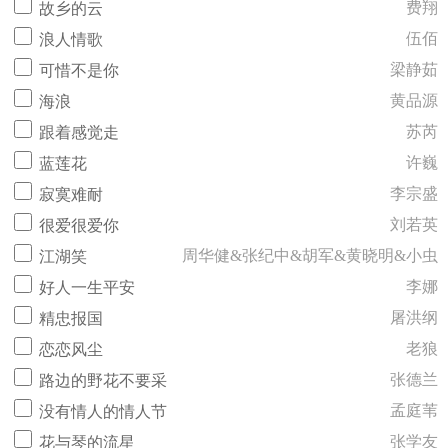
费翔
故乡的云
伍佰
浪人情歌
梁静茹
可惜不是你
黄品源
海浪
苏芮
跟着感觉走
许巍
蓝莲花
李宗盛
寂寞难耐
刘若英
很爱很爱你
周华健&张纪中&胡军&黄晓明&小虫
江湖笑
李娜
好人一生平安
屠洪纲
精忠报国
老狼
恋恋风尘
张德兰
路边的野花不要采
孟庭苇
没有情人的情人节
张学友
花与琴的流星