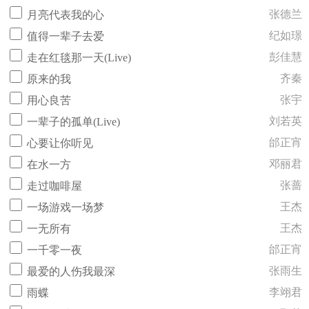
张德兰
月亮代表我的心
纪如璟
值得一辈子去爱
彭佳慧
走在红毯那一天(Live)
齐秦
原来的我
张宇
用心良苦
刘若英
一辈子的孤单(Live)
邰正宵
心要让你听见
邓丽君
在水一方
张蔷
走过咖啡屋
王杰
一场游戏一场梦
王杰
一无所有
邰正宵
一千零一夜
张雨生
最爱的人伤我最深
李翊君
雨蝶