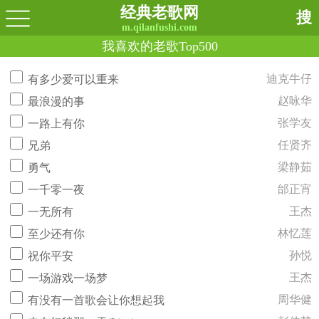
经典老歌网
搜
m.qilanfushi.com
我喜欢的老歌Top500
迪克牛仔
有多少爱可以重来
赵咏华
最浪漫的事
张学友
一路上有你
任贤齐
兄弟
梁静茹
勇气
邰正宵
一千零一夜
王杰
一无所有
林忆莲
至少还有你
孙悦
祝你平安
王杰
一场游戏一场梦
周华健
有没有一首歌会让你想起我