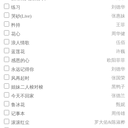
刘德华
练习
张惠妹
哭砂(Live)
王菲
矜持
周华健
花心
伍佰
浪人情歌
许巍
蓝莲花
欧阳菲菲
感恩的心
刘德华
永远记得你
张国荣
风再起时
黑鸭子
姐妹二人梭对梭
张德兰
今天不回家
甄妮
鲁冰花
周传雄
记事本
罗大佑&陈淑桦
滚滚红尘