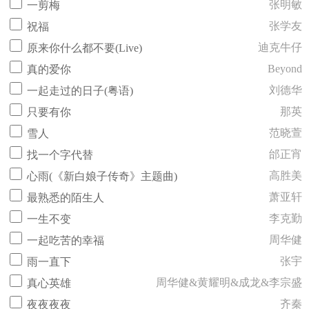
张明敏
一剪梅
张学友
祝福
迪克牛仔
原来你什么都不要(Live)
Beyond
真的爱你
刘德华
一起走过的日子(粤语)
那英
只要有你
范晓萱
雪人
邰正宵
找一个字代替
高胜美
心雨(《新白娘子传奇》主题曲)
萧亚轩
最熟悉的陌生人
李克勤
一生不变
周华健
一起吃苦的幸福
张宇
雨一直下
周华健&黄耀明&成龙&李宗盛
真心英雄
齐秦
夜夜夜夜