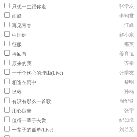
张学友
只想一生跟你走
李翊君
雨蝶
汪峰
再见青春
解小东
中国娃
那英
征服
姜育恒
再回首
齐秦
原来的我
张学友
一千个伤心的理由(Live)
黎明
相逢在雨中
孙楠
拯救
周华健
有没有那么一首歌
张宇
用心良苦
纪如璟
值得一辈子去爱
刘若英
一辈子的孤单(Live)