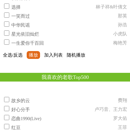
林子祥&叶倩文
选择
那英
一笑而过
孙浩
中华民谣
小虎队
星光依旧灿烂
梅艳芳
一生爱你千百回
全选/反选
播放
加入列表
随机播放
我喜欢的老歌Top500
费翔
故乡的云
卢巧音、王力宏
好心分手
罗大佑
恋曲1990(Live)
王菲
红豆