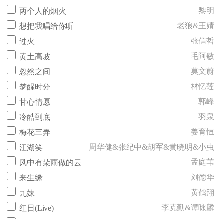
黎明
两个人的烟火
老狼&王婧
想把我唱给你听
张信哲
过火
毛阿敏
黄土高坡
莫文蔚
忽然之间
林忆莲
梦醒时分
郭峰
甘心情愿
羽泉
冷酷到底
姜育恒
梅花三弄
周华健&张纪中&胡军&黄晓明&小虫
江湖笑
孟庭苇
风中有朵雨做的云
刘德华
来生缘
黄鹤翔
九妹
李克勤&谭咏麟
红日(Live)