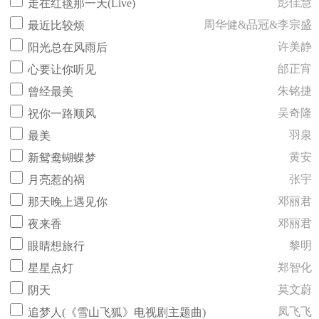
彭佳慧
走在红毯那一天(Live)
周华健&品冠&李宗盛
最近比较烦
许美静
阳光总在风雨后
邰正宵
心要让你听见
朱铭捷
曾经最美
吴奇隆
祝你一路顺风
羽泉
最美
黄安
新鸳鸯蝴蝶梦
张宇
月亮惹的祸
邓丽君
那天晚上遇见你
邓丽君
夜来香
黎明
眼睛想旅行
郑智化
星星点灯
莫文蔚
阴天
凤飞飞
追梦人(《雪山飞狐》电视剧主题曲)