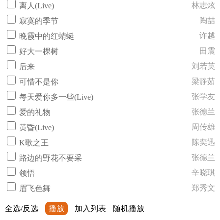
林志炫
离人(Live)
陶喆
寂寞的季节
许越
晚霞中的红蜻蜓
田震
好大一棵树
刘若英
后来
梁静茹
可惜不是你
张学友
每天爱你多一些(Live)
张德兰
爱的礼物
周传雄
黄昏(Live)
陈奕迅
K歌之王
张德兰
路边的野花不要采
辛晓琪
领悟
郑秀文
眉飞色舞
全选/反选
播放
加入列表
随机播放