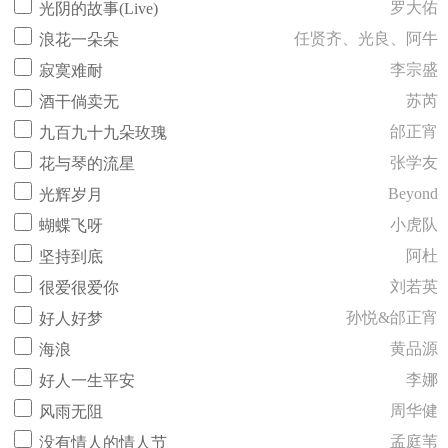
罗大佑
光阴的故事(Live)
任贤齐、光良、阿牛
浪花一朵朵
李宗盛
寂寞难耐
苏芮
酒干倘卖无
邰正宵
九百九十九朵玫瑰
张学友
花与琴的流星
Beyond
光辉岁月
小虎队
蝴蝶飞呀
阿杜
坚持到底
刘若英
很爱很爱你
孙悦&邰正宵
好人好梦
黄品源
海浪
李娜
好人一生平安
周华健
风雨无阻
孟庭苇
没有情人的情人节