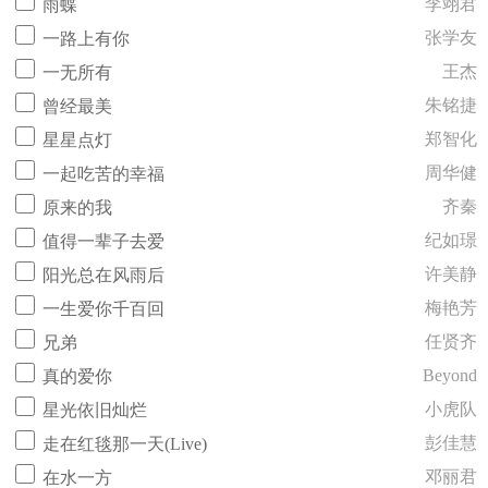
李翊君
雨蝶
张学友
一路上有你
王杰
一无所有
朱铭捷
曾经最美
郑智化
星星点灯
周华健
一起吃苦的幸福
齐秦
原来的我
纪如璟
值得一辈子去爱
许美静
阳光总在风雨后
梅艳芳
一生爱你千百回
任贤齐
兄弟
Beyond
真的爱你
小虎队
星光依旧灿烂
彭佳慧
走在红毯那一天(Live)
邓丽君
在水一方