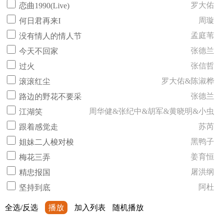
罗大佑
恋曲1990(Live)
周璇
何日君再来I
孟庭苇
没有情人的情人节
张德兰
今天不回家
张信哲
过火
罗大佑&陈淑桦
滚滚红尘
张德兰
路边的野花不要采
周华健&张纪中&胡军&黄晓明&小虫
江湖笑
苏芮
跟着感觉走
黑鸭子
姐妹二人梭对梭
姜育恒
梅花三弄
屠洪纲
精忠报国
阿杜
坚持到底
全选/反选
播放
加入列表
随机播放