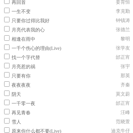
姜育恒
再回首
李克勤
一生不变
钟镇涛
只要你过得比我好
张德兰
月亮代表我的心
黎明
相逢在雨中
张学友
一千个伤心的理由(Live)
邰正宵
找一个字代替
张宇
月亮惹的祸
那英
只要有你
齐秦
夜夜夜夜
莫文蔚
阴天
邰正宵
一千零一夜
汪峰
再见青春
范晓萱
雪人
迪克牛仔
原来你什么都不要(Live)