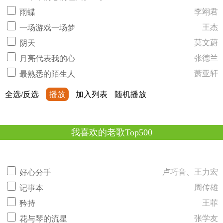
李翊君
雨蝶
王杰
一场游戏一场梦
莫文蔚
阴天
张德兰
月亮代表我的心
萧亚轩
最熟悉的陌生人
全选/反选
播放
加入列表
随机播放
我喜欢的老歌Top500
卢巧音、王力宏
好心分手
周传雄
记事本
王菲
矜持
张学友
花与琴的流星