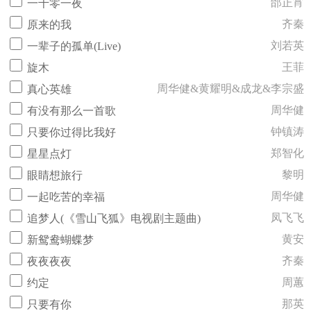
邰正宵
一千零一夜
齐秦
原来的我
刘若英
一辈子的孤单(Live)
王菲
旋木
周华健&黄耀明&成龙&李宗盛
真心英雄
周华健
有没有那么一首歌
钟镇涛
只要你过得比我好
郑智化
星星点灯
黎明
眼睛想旅行
周华健
一起吃苦的幸福
凤飞飞
追梦人(《雪山飞狐》电视剧主题曲)
黄安
新鸳鸯蝴蝶梦
齐秦
夜夜夜夜
周蕙
约定
那英
只要有你