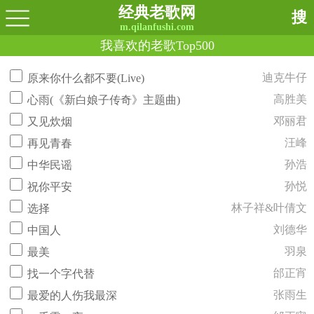
经典老歌网
搜
m.qilanfushi.com
我喜欢的老歌Top500
迪克牛仔
原来你什么都不要(Live)
高胜美
心雨(《新白娘子传奇》主题曲)
邓丽君
又见炊烟
汪峰
再见青春
孙浩
中华民谣
孙悦
祝你平安
林子祥&叶倩文
选择
刘德华
中国人
羽泉
最美
邰正宵
找一个字代替
张雨生
最爱的人伤我最深