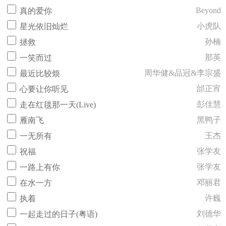
Beyond
真的爱你
小虎队
星光依旧灿烂
孙楠
拯救
那英
一笑而过
周华健&品冠&李宗盛
最近比较烦
邰正宵
心要让你听见
彭佳慧
走在红毯那一天(Live)
黑鸭子
雁南飞
王杰
一无所有
张学友
祝福
张学友
一路上有你
邓丽君
在水一方
许巍
执着
刘德华
一起走过的日子(粤语)