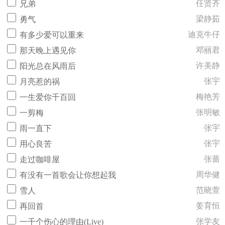
任贤齐
兄弟
梁静茹
勇气
迪克牛仔
有多少爱可以重来
邓丽君
那天晚上遇见你
许美静
阳光总在风雨后
张宇
月亮惹的祸
梅艳芳
一生爱你千百回
张明敏
一剪梅
张宇
雨一直下
张宇
用心良苦
张蔷
走过咖啡屋
周华健
有没有一首歌会让你想起我
范晓萱
雪人
姜育恒
再回首
张学友
一千个伤心的理由(Live)