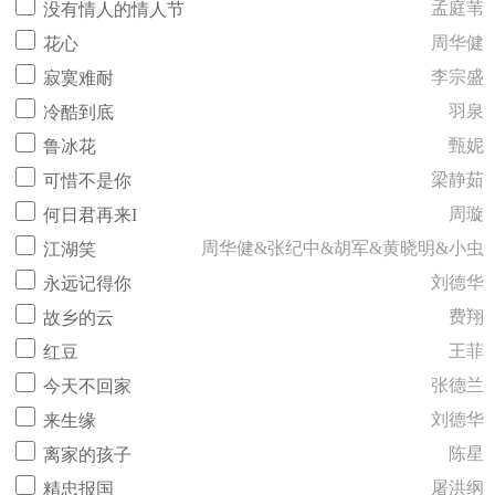
孟庭苇
没有情人的情人节
周华健
花心
李宗盛
寂寞难耐
羽泉
冷酷到底
甄妮
鲁冰花
梁静茹
可惜不是你
周璇
何日君再来I
周华健&张纪中&胡军&黄晓明&小虫
江湖笑
刘德华
永远记得你
费翔
故乡的云
王菲
红豆
张德兰
今天不回家
刘德华
来生缘
陈星
离家的孩子
屠洪纲
精忠报国