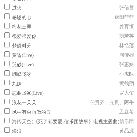
张信哲
过火
欧阳菲菲
感恩的心
姜育恒
梅花三弄
刘若英
很爱很爱你
林忆莲
梦醒时分
周传雄
黄昏(Live)
张惠妹
哭砂(Live)
小虎队
蝴蝶飞呀
黄鹤翔
九妹
罗大佑
恋曲1990(Live)
任贤齐、光良、阿牛
浪花一朵朵
孟庭苇
风中有朵雨做的云
信乐团
海阔天空(《死了都要爱-信乐团故事》电视主题曲)
黄品源
海浪