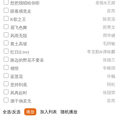
老狼&王婧
想把我唱给你听
苏芮
跟着感觉走
陈奕迅
K歌之王
郑秀文
眉飞色舞
周华健
风雨无阻
毛阿敏
黄土高坡
李克勤&谭咏麟
红日(Live)
张德兰
路边的野花不要采
辛晓琪
领悟
许巍
蓝莲花
阿杜
坚持到底
张国荣
风再起时
苏芮
酒干倘卖无
全选/反选
播放
加入列表
随机播放