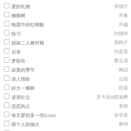
张德兰
爱的礼物
齐豫
橄榄树
许越
晚霞中的红蜻蜓
刘德华
练习
黑鸭子
姐妹二人梭对梭
刘若英
后来
费玉清
梦驼铃
陶喆
寂寞的季节
伍佰
浪人情歌
田震
好大一棵树
罗大佑&陈淑桦
滚滚红尘
老狼
恋恋风尘
张学友
每天爱你多一些(Live)
黎明
两个人的烟火