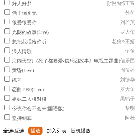
孙悦&邰正宵
好人好梦
苏芮
酒干倘卖无
刘若英
很爱很爱你
罗大佑
光阴的故事(Live)
老狼&王婧
想把我唱给你听
伍佰
浪人情歌
信乐团
海阔天空(《死了都要爱-信乐团故事》电视主题曲)
周传雄
黄昏(Live)
刘德华
练习
罗大佑
恋曲1990(Live)
黑鸭子
姐妹二人梭对梭
黎明
今夜你会不会来(国语版)
阿杜
坚持到底
全选/反选
播放
加入列表
随机播放