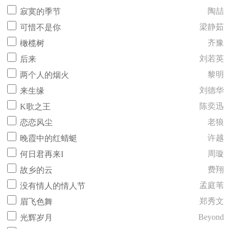
陶喆
寂寞的季节
梁静茹
可惜不是你
齐豫
橄榄树
刘若英
后来
黎明
两个人的烟火
刘德华
来生缘
陈奕迅
K歌之王
老狼
恋恋风尘
许越
晚霞中的红蜻蜓
周璇
何日君再来I
费翔
故乡的云
孟庭苇
没有情人的情人节
郑秀文
眉飞色舞
Beyond
光辉岁月