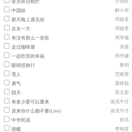
小虎队
星光依旧灿烂
解小东
中国娃
邓丽君
那天晚上遇见你
邓丽君
在水一方
周华健
有没有那么一首歌
张蔷
走过咖啡屋
周华健
一起吃苦的幸福
黎明
眼睛想旅行
范晓萱
雪人
梁静茹
勇气
莫文蔚
阴天
迪克牛仔
有多少爱可以重来
迪克牛仔
原来你什么都不要(Live)
孙浩
中华民谣
李翊君
雨蝶