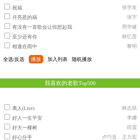
张学友
祝福
张宇
月亮惹的祸
周华健
有没有一首歌会让你想起我
林忆莲
至少还有你
黎明
相逢在雨中
全选/反选
播放
加入列表
随机播放
我喜欢的老歌Top500
林志炫
离人(Live)
李娜
好人一生平安
田震
好大一棵树
卢巧音、王力宏
好心分手