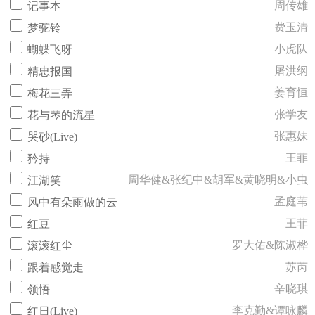
周传雄
记事本
费玉清
梦驼铃
小虎队
蝴蝶飞呀
屠洪纲
精忠报国
姜育恒
梅花三弄
张学友
花与琴的流星
张惠妹
哭砂(Live)
王菲
矜持
周华健&张纪中&胡军&黄晓明&小虫
江湖笑
孟庭苇
风中有朵雨做的云
王菲
红豆
罗大佑&陈淑桦
滚滚红尘
苏芮
跟着感觉走
辛晓琪
领悟
李克勤&谭咏麟
红日(Live)