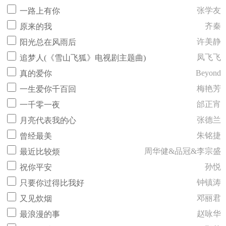
张学友
一路上有你
齐秦
原来的我
许美静
阳光总在风雨后
凤飞飞
追梦人(《雪山飞狐》电视剧主题曲)
Beyond
真的爱你
梅艳芳
一生爱你千百回
邰正宵
一千零一夜
张德兰
月亮代表我的心
朱铭捷
曾经最美
周华健&品冠&李宗盛
最近比较烦
孙悦
祝你平安
钟镇涛
只要你过得比我好
邓丽君
又见炊烟
赵咏华
最浪漫的事