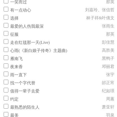
那英
一笑而过
刘嘉玲、张信哲
有一点动心
林子祥&叶倩文
选择
张雨生
最爱的人伤我最深
那英
征服
彭佳慧
走在红毯那一天(Live)
高胜美
心雨(《新白娘子传奇》主题曲)
黑鸭子
雁南飞
邓丽君
夜来香
张宇
雨一直下
邰正宵
找一个字代替
纪如璟
值得一辈子去爱
周蕙
约定
萧亚轩
最熟悉的陌生人
羽泉
最美