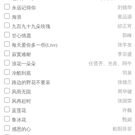
刘德华
永远记得你
黄品源
海浪
邰正宵
九百九十九朵玫瑰
郭峰
甘心情愿
张学友
每天爱你多一些(Live)
李宗盛
寂寞难耐
任贤齐、光良、阿牛
浪花一朵朵
羽泉
冷酷到底
张德兰
路边的野花不要采
周华健
风雨无阻
张国荣
风再起时
许巍
蓝莲花
甄妮
鲁冰花
欧阳菲菲
感恩的心