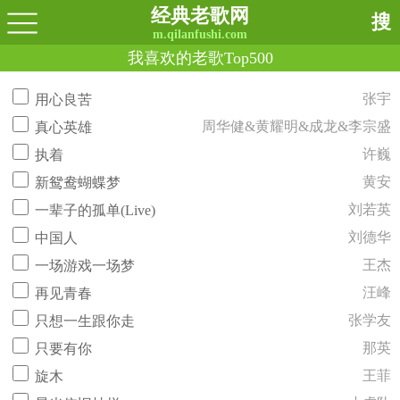
经典老歌网
搜
m.qilanfushi.com
我喜欢的老歌Top500
张宇
用心良苦
周华健&黄耀明&成龙&李宗盛
真心英雄
许巍
执着
黄安
新鸳鸯蝴蝶梦
刘若英
一辈子的孤单(Live)
刘德华
中国人
王杰
一场游戏一场梦
汪峰
再见青春
张学友
只想一生跟你走
那英
只要有你
王菲
旋木