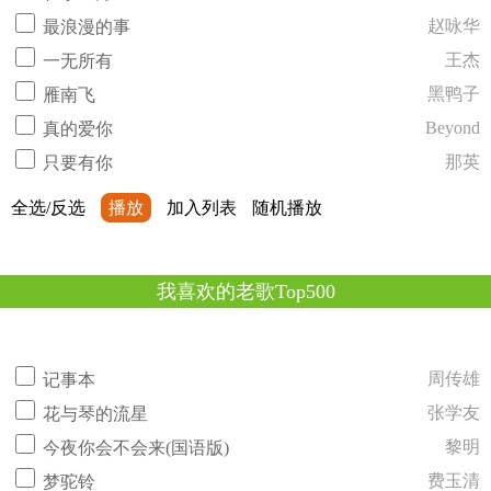
赵咏华
最浪漫的事
王杰
一无所有
黑鸭子
雁南飞
Beyond
真的爱你
那英
只要有你
全选/反选
播放
加入列表
随机播放
我喜欢的老歌Top500
周传雄
记事本
张学友
花与琴的流星
黎明
今夜你会不会来(国语版)
费玉清
梦驼铃