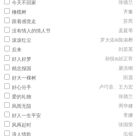
张德兰
今天不回家
齐豫
橄榄树
苏芮
跟着感觉走
孟庭苇
没有情人的情人节
罗大佑&陈淑桦
滚滚红尘
刘若英
后来
孙悦&邰正宵
好人好梦
屠洪纲
精忠报国
田震
好大一棵树
卢巧音、王力宏
好心分手
张德兰
爱的礼物
周华健
风雨无阻
李娜
好人一生平安
张国荣
风再起时
伍佰
浪人情歌