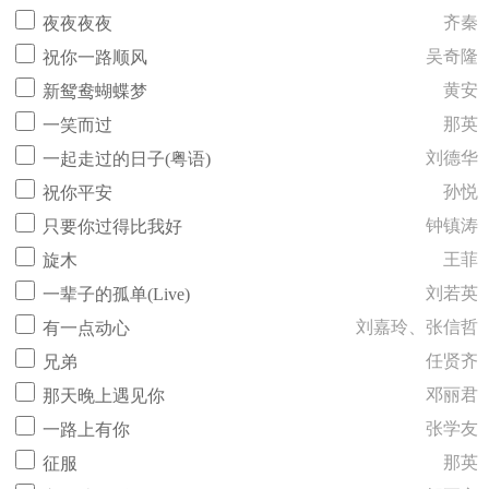
齐秦
夜夜夜夜
吴奇隆
祝你一路顺风
黄安
新鸳鸯蝴蝶梦
那英
一笑而过
刘德华
一起走过的日子(粤语)
孙悦
祝你平安
钟镇涛
只要你过得比我好
王菲
旋木
刘若英
一辈子的孤单(Live)
刘嘉玲、张信哲
有一点动心
任贤齐
兄弟
邓丽君
那天晚上遇见你
张学友
一路上有你
那英
征服