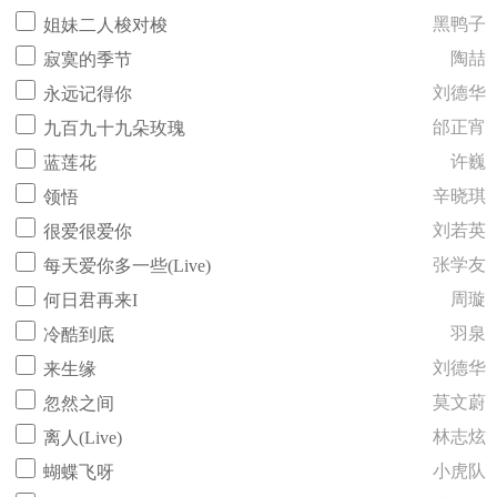
黑鸭子
姐妹二人梭对梭
陶喆
寂寞的季节
刘德华
永远记得你
邰正宵
九百九十九朵玫瑰
许巍
蓝莲花
辛晓琪
领悟
刘若英
很爱很爱你
张学友
每天爱你多一些(Live)
周璇
何日君再来I
羽泉
冷酷到底
刘德华
来生缘
莫文蔚
忽然之间
林志炫
离人(Live)
小虎队
蝴蝶飞呀