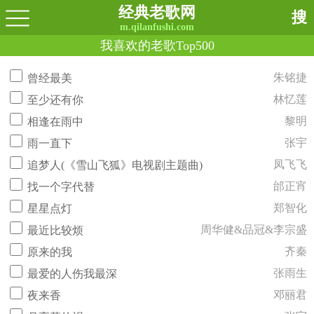
经典老歌网
搜
m.qilanfushi.com
我喜欢的老歌Top500
朱铭捷
曾经最美
林忆莲
至少还有你
黎明
相逢在雨中
张宇
雨一直下
凤飞飞
追梦人(《雪山飞狐》电视剧主题曲)
邰正宵
找一个字代替
郑智化
星星点灯
周华健&品冠&李宗盛
最近比较烦
齐秦
原来的我
张雨生
最爱的人伤我最深
邓丽君
夜来香