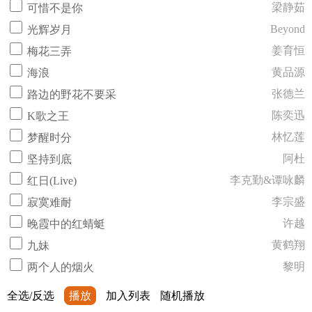
梁静茹
可惜不是你
Beyond
光辉岁月
姜育恒
梅花三弄
黄品源
海浪
张德兰
路边的野花不要采
陈奕迅
K歌之王
林忆莲
梦醒时分
阿杜
坚持到底
李克勤&谭咏麟
红日(Live)
李宗盛
寂寞难耐
许越
晚霞中的红蜻蜓
黄鹤翔
九妹
黎明
两个人的烟火
全选/反选
播放
加入列表
随机播放