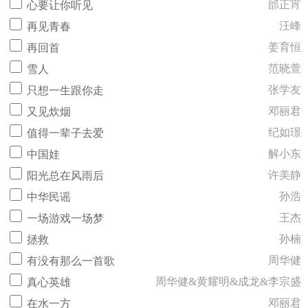
邰正宵
心要让你听见
汪峰
再见青春
姜育恒
再回首
范晓萱
雪人
张学友
只想一生跟你走
邓丽君
又见炊烟
纪如璟
值得一辈子去爱
解小东
中国娃
许美静
阳光总在风雨后
孙浩
中华民谣
王杰
一场游戏一场梦
孙楠
拯救
周华健
有没有那么一首歌
周华健&黄耀明&成龙&李宗盛
真心英雄
邓丽君
在水一方