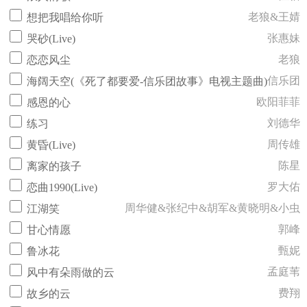
老狼&王婧
想把我唱给你听
张惠妹
哭砂(Live)
老狼
恋恋风尘
信乐团
海阔天空(《死了都要爱-信乐团故事》电视主题曲)
欧阳菲菲
感恩的心
刘德华
练习
周传雄
黄昏(Live)
陈星
离家的孩子
罗大佑
恋曲1990(Live)
周华健&张纪中&胡军&黄晓明&小虫
江湖笑
郭峰
甘心情愿
甄妮
鲁冰花
孟庭苇
风中有朵雨做的云
费翔
故乡的云