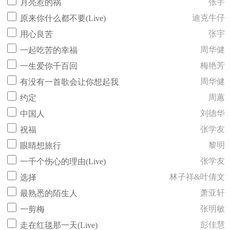
张宇
月亮惹的祸
迪克牛仔
原来你什么都不要(Live)
张宇
用心良苦
周华健
一起吃苦的幸福
梅艳芳
一生爱你千百回
周华健
有没有一首歌会让你想起我
周蕙
约定
刘德华
中国人
张学友
祝福
黎明
眼睛想旅行
张学友
一千个伤心的理由(Live)
林子祥&叶倩文
选择
萧亚轩
最熟悉的陌生人
张明敏
一剪梅
彭佳慧
走在红毯那一天(Live)