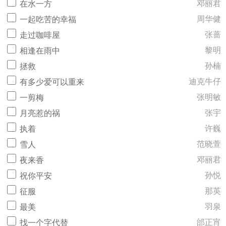
邓丽君
在水一方
周华健
一起吃苦的幸福
张蔷
走过咖啡屋
黎明
相逢在雨中
孙楠
拯救
迪克牛仔
有多少爱可以重来
张明敏
一剪梅
张宇
月亮惹的祸
许巍
执着
范晓萱
雪人
邓丽君
夜来香
孙悦
祝你平安
那英
征服
羽泉
最美
邰正宵
找一个字代替