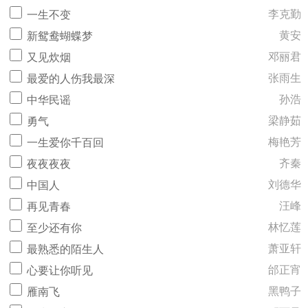
李克勤
一生不变
黄安
新鸳鸯蝴蝶梦
邓丽君
又见炊烟
张雨生
最爱的人伤我最深
孙浩
中华民谣
梁静茹
勇气
梅艳芳
一生爱你千百回
齐秦
夜夜夜夜
刘德华
中国人
汪峰
再见青春
林忆莲
至少还有你
萧亚轩
最熟悉的陌生人
邰正宵
心要让你听见
黑鸭子
雁南飞