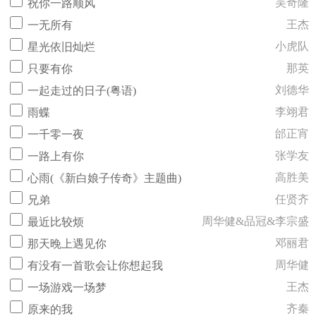
吴奇隆
祝你一路顺风
王杰
一无所有
小虎队
星光依旧灿烂
那英
只要有你
刘德华
一起走过的日子(粤语)
李翊君
雨蝶
邰正宵
一千零一夜
张学友
一路上有你
高胜美
心雨(《新白娘子传奇》主题曲)
任贤齐
兄弟
周华健&品冠&李宗盛
最近比较烦
邓丽君
那天晚上遇见你
周华健
有没有一首歌会让你想起我
王杰
一场游戏一场梦
齐秦
原来的我