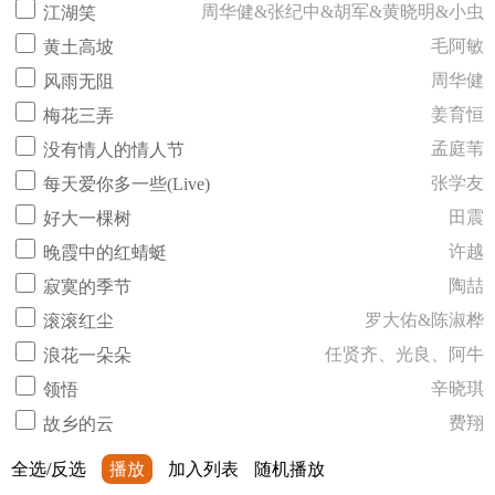
周华健&张纪中&胡军&黄晓明&小虫
江湖笑
毛阿敏
黄土高坡
周华健
风雨无阻
姜育恒
梅花三弄
孟庭苇
没有情人的情人节
张学友
每天爱你多一些(Live)
田震
好大一棵树
许越
晚霞中的红蜻蜓
陶喆
寂寞的季节
罗大佑&陈淑桦
滚滚红尘
任贤齐、光良、阿牛
浪花一朵朵
辛晓琪
领悟
费翔
故乡的云
全选/反选
播放
加入列表
随机播放