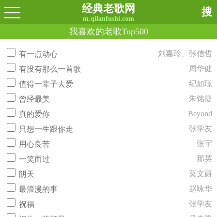
经典老歌网
搜
m.qilanfushi.com
我喜欢的老歌Top500
刘嘉玲、张信哲
有一点动心
周华健
有没有那么一首歌
纪如璟
值得一辈子去爱
朱铭捷
曾经最美
Beyond
真的爱你
张学友
只想一生跟你走
张宇
用心良苦
那英
一笑而过
莫文蔚
阴天
赵咏华
最浪漫的事
张学友
祝福