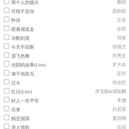
黎明
两个人的烟火
梁静茹
可惜不是你
王菲
矜持
苏芮
跟着感觉走
羽泉
冷酷到底
张德兰
今天不回家
郑秀文
眉飞色舞
罗大佑
光阴的故事(Live)
苏芮
酒干倘卖无
张信哲
过火
李克勤&谭咏麟
红日(Live)
李娜
好人一生平安
刘若英
后来
屠洪纲
精忠报国
伍佰
浪人情歌