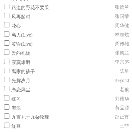
张德兰
路边的野花不要采
张国荣
风再起时
周华健
花心
林志炫
离人(Live)
周传雄
黄昏(Live)
张德兰
爱的礼物
李宗盛
寂寞难耐
陈星
离家的孩子
Beyond
光辉岁月
老狼
恋恋风尘
刘德华
练习
黄品源
海浪
邰正宵
九百九十九朵玫瑰
王菲
红豆