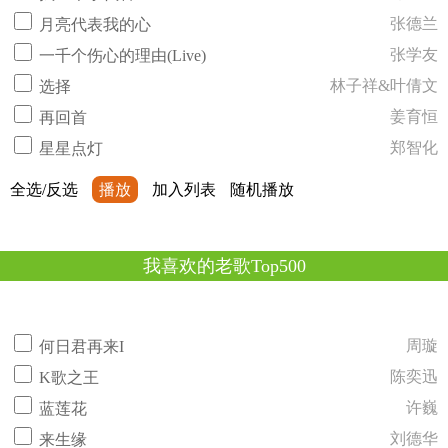
张德兰
月亮代表我的心
张学友
一千个伤心的理由(Live)
林子祥&叶倩文
选择
姜育恒
再回首
郑智化
星星点灯
全选/反选
播放
加入列表
随机播放
我喜欢的老歌Top500
周璇
何日君再来I
陈奕迅
K歌之王
许巍
蓝莲花
刘德华
来生缘