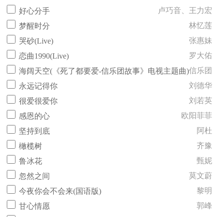
卢巧音、王力宏
好心分手
林忆莲
梦醒时分
张惠妹
哭砂(Live)
罗大佑
恋曲1990(Live)
信乐团
海阔天空(《死了都要爱-信乐团故事》电视主题曲)
刘德华
永远记得你
刘若英
很爱很爱你
欧阳菲菲
感恩的心
阿杜
坚持到底
齐豫
橄榄树
甄妮
鲁冰花
莫文蔚
忽然之间
黎明
今夜你会不会来(国语版)
郭峰
甘心情愿