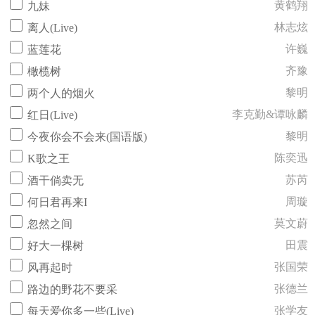
黄鹤翔
九妹
林志炫
离人(Live)
许巍
蓝莲花
齐豫
橄榄树
黎明
两个人的烟火
李克勤&谭咏麟
红日(Live)
黎明
今夜你会不会来(国语版)
陈奕迅
K歌之王
苏芮
酒干倘卖无
周璇
何日君再来I
莫文蔚
忽然之间
田震
好大一棵树
张国荣
风再起时
张德兰
路边的野花不要采
张学友
每天爱你多一些(Live)