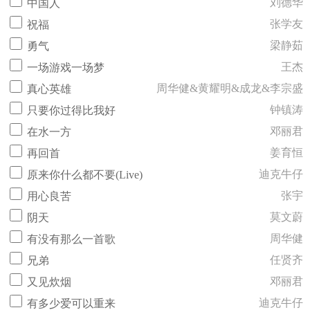
刘德华
中国人
张学友
祝福
梁静茹
勇气
王杰
一场游戏一场梦
周华健&黄耀明&成龙&李宗盛
真心英雄
钟镇涛
只要你过得比我好
邓丽君
在水一方
姜育恒
再回首
迪克牛仔
原来你什么都不要(Live)
张宇
用心良苦
莫文蔚
阴天
周华健
有没有那么一首歌
任贤齐
兄弟
邓丽君
又见炊烟
迪克牛仔
有多少爱可以重来