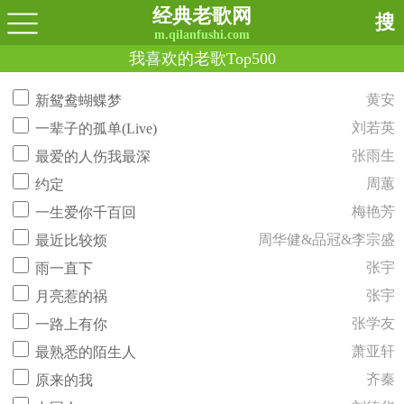
经典老歌网
搜
m.qilanfushi.com
我喜欢的老歌Top500
黄安
新鸳鸯蝴蝶梦
刘若英
一辈子的孤单(Live)
张雨生
最爱的人伤我最深
周蕙
约定
梅艳芳
一生爱你千百回
周华健&品冠&李宗盛
最近比较烦
张宇
雨一直下
张宇
月亮惹的祸
张学友
一路上有你
萧亚轩
最熟悉的陌生人
齐秦
原来的我