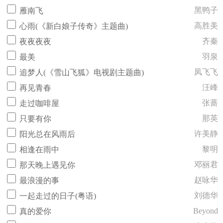
黑鸭子
雁南飞
高胜美
心雨(《新白娘子传奇》主题曲)
齐秦
夜夜夜夜
羽泉
最美
凤飞飞
追梦人(《雪山飞狐》电视剧主题曲)
汪峰
再见青春
张蔷
走过咖啡屋
那英
只要有你
许美静
阳光总在风雨后
黎明
相逢在雨中
邓丽君
那天晚上遇见你
赵咏华
最浪漫的事
刘德华
一起走过的日子(粤语)
Beyond
真的爱你