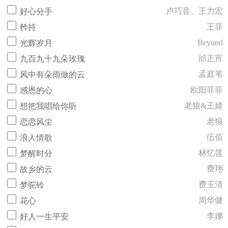
卢巧音、王力宏
好心分手
王菲
矜持
Beyond
光辉岁月
邰正宵
九百九十九朵玫瑰
孟庭苇
风中有朵雨做的云
欧阳菲菲
感恩的心
老狼&王婧
想把我唱给你听
老狼
恋恋风尘
伍佰
浪人情歌
林忆莲
梦醒时分
费翔
故乡的云
费玉清
梦驼铃
周华健
花心
李娜
好人一生平安