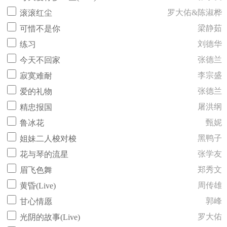
罗大佑&陈淑桦
滚滚红尘
梁静茹
可惜不是你
刘德华
练习
张德兰
今天不回家
李宗盛
寂寞难耐
张德兰
爱的礼物
屠洪纲
精忠报国
甄妮
鲁冰花
黑鸭子
姐妹二人梭对梭
张学友
花与琴的流星
郑秀文
眉飞色舞
周传雄
黄昏(Live)
郭峰
甘心情愿
罗大佑
光阴的故事(Live)