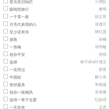
小虎队
星光依旧灿烂
黎明
眼睛想旅行
邰正宵
一千零一夜
张德兰
月亮代表我的心
林忆莲
至少还有你
孙楠
拯救
张明敏
一剪梅
孙悦
祝你平安
林子祥&叶倩文
选择
那英
一笑而过
解小东
中国娃
朱铭捷
曾经最美
吴奇隆
祝你一路顺风
纪如璟
值得一辈子去爱
王杰
一无所有