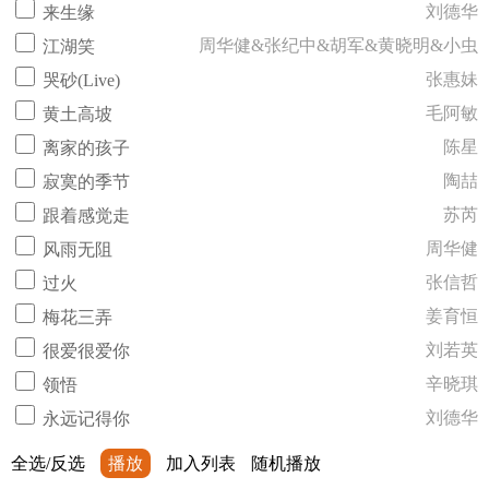
刘德华
来生缘
周华健&张纪中&胡军&黄晓明&小虫
江湖笑
张惠妹
哭砂(Live)
毛阿敏
黄土高坡
陈星
离家的孩子
陶喆
寂寞的季节
苏芮
跟着感觉走
周华健
风雨无阻
张信哲
过火
姜育恒
梅花三弄
刘若英
很爱很爱你
辛晓琪
领悟
刘德华
永远记得你
全选/反选
播放
加入列表
随机播放