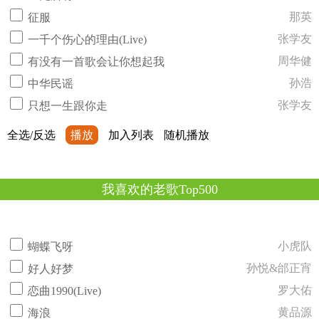
那英
征服
张学友
一千个伤心的理由(Live)
周华健
有没有一首歌会让你想起我
孙浩
中华民谣
张学友
只想一生跟你走
全选/反选
播放
加入列表
随机播放
我喜欢的老歌Top500
小虎队
蝴蝶飞呀
孙悦&邰正宵
好人好梦
罗大佑
恋曲1990(Live)
黄品源
海浪