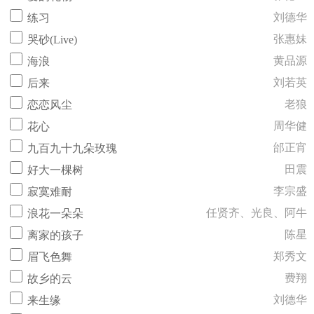
刘德华
练习
张惠妹
哭砂(Live)
黄品源
海浪
刘若英
后来
老狼
恋恋风尘
周华健
花心
邰正宵
九百九十九朵玫瑰
田震
好大一棵树
李宗盛
寂寞难耐
任贤齐、光良、阿牛
浪花一朵朵
陈星
离家的孩子
郑秀文
眉飞色舞
费翔
故乡的云
刘德华
来生缘