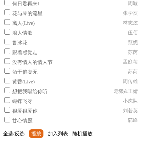
周璇
何日君再来I
张学友
花与琴的流星
林志炫
离人(Live)
伍佰
浪人情歌
甄妮
鲁冰花
苏芮
跟着感觉走
孟庭苇
没有情人的情人节
苏芮
酒干倘卖无
周传雄
黄昏(Live)
老狼&王婧
想把我唱给你听
小虎队
蝴蝶飞呀
刘若英
很爱很爱你
郭峰
甘心情愿
全选/反选
播放
加入列表
随机播放