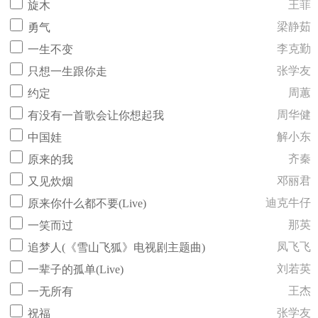
王菲
旋木
梁静茹
勇气
李克勤
一生不变
张学友
只想一生跟你走
周蕙
约定
周华健
有没有一首歌会让你想起我
解小东
中国娃
齐秦
原来的我
邓丽君
又见炊烟
迪克牛仔
原来你什么都不要(Live)
那英
一笑而过
凤飞飞
追梦人(《雪山飞狐》电视剧主题曲)
刘若英
一辈子的孤单(Live)
王杰
一无所有
张学友
祝福