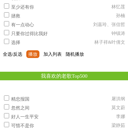
林忆莲
至少还有你
孙楠
拯救
刘嘉玲、张信哲
有一点动心
钟镇涛
只要你过得比我好
林子祥&叶倩文
选择
全选/反选
播放
加入列表
随机播放
我喜欢的老歌Top500
屠洪纲
精忠报国
莫文蔚
忽然之间
李娜
好人一生平安
梁静茹
可惜不是你