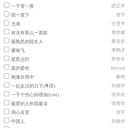
邰正宵
一千零一夜
张宇
雨一直下
任贤齐
兄弟
周华健
有没有那么一首歌
萧亚轩
最熟悉的陌生人
黑鸭子
雁南飞
郑智化
星星点灯
Beyond
真的爱你
黎明
相逢在雨中
刘德华
一起走过的日子(粤语)
张学友
一千个伤心的理由(Live)
张雨生
最爱的人伤我最深
张宇
用心良苦
刘德华
中国人