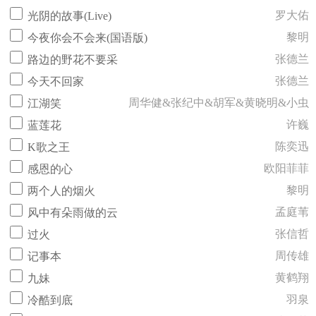
罗大佑
光阴的故事(Live)
黎明
今夜你会不会来(国语版)
张德兰
路边的野花不要采
张德兰
今天不回家
周华健&张纪中&胡军&黄晓明&小虫
江湖笑
许巍
蓝莲花
陈奕迅
K歌之王
欧阳菲菲
感恩的心
黎明
两个人的烟火
孟庭苇
风中有朵雨做的云
张信哲
过火
周传雄
记事本
黄鹤翔
九妹
羽泉
冷酷到底