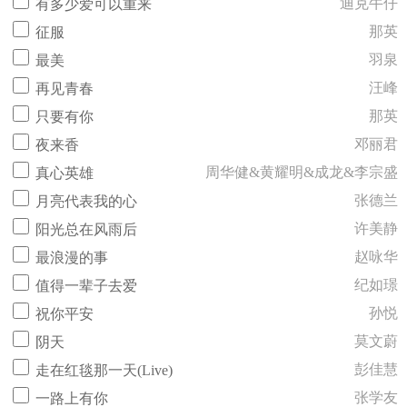
迪克牛仔
有多少爱可以重来
那英
征服
羽泉
最美
汪峰
再见青春
那英
只要有你
邓丽君
夜来香
周华健&黄耀明&成龙&李宗盛
真心英雄
张德兰
月亮代表我的心
许美静
阳光总在风雨后
赵咏华
最浪漫的事
纪如璟
值得一辈子去爱
孙悦
祝你平安
莫文蔚
阴天
彭佳慧
走在红毯那一天(Live)
张学友
一路上有你