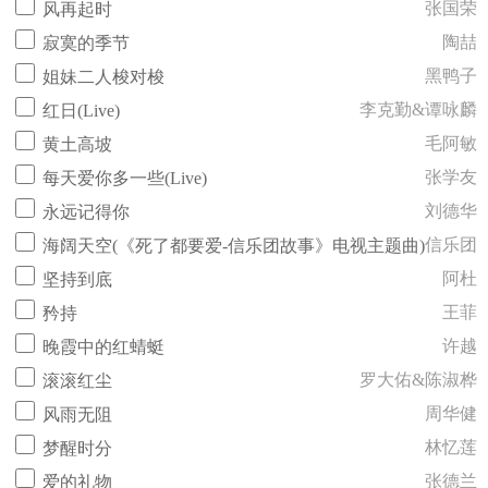
张国荣
风再起时
陶喆
寂寞的季节
黑鸭子
姐妹二人梭对梭
李克勤&谭咏麟
红日(Live)
毛阿敏
黄土高坡
张学友
每天爱你多一些(Live)
刘德华
永远记得你
信乐团
海阔天空(《死了都要爱-信乐团故事》电视主题曲)
阿杜
坚持到底
王菲
矜持
许越
晚霞中的红蜻蜓
罗大佑&陈淑桦
滚滚红尘
周华健
风雨无阻
林忆莲
梦醒时分
张德兰
爱的礼物