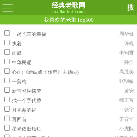
经典老歌网
搜
m.qilanfushi.com
我喜欢的老歌Top500
周华健
一起吃苦的幸福
许巍
执着
李翊君
雨蝶
孙浩
中华民谣
高胜美
心雨(《新白娘子传奇》主题曲)
张明敏
一剪梅
黄安
新鸳鸯蝴蝶梦
邰正宵
找一个字代替
张宇
月亮惹的祸
姜育恒
再回首
小虎队
星光依旧灿烂