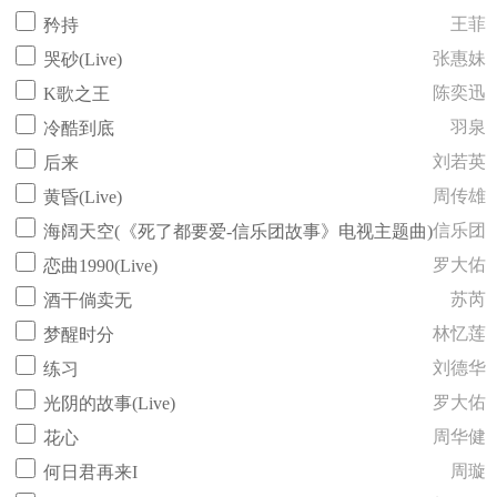
王菲
矜持
张惠妹
哭砂(Live)
陈奕迅
K歌之王
羽泉
冷酷到底
刘若英
后来
周传雄
黄昏(Live)
信乐团
海阔天空(《死了都要爱-信乐团故事》电视主题曲)
罗大佑
恋曲1990(Live)
苏芮
酒干倘卖无
林忆莲
梦醒时分
刘德华
练习
罗大佑
光阴的故事(Live)
周华健
花心
周璇
何日君再来I