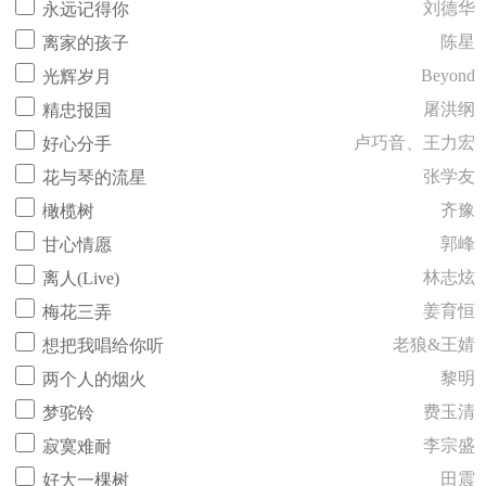
刘德华
永远记得你
陈星
离家的孩子
Beyond
光辉岁月
屠洪纲
精忠报国
卢巧音、王力宏
好心分手
张学友
花与琴的流星
齐豫
橄榄树
郭峰
甘心情愿
林志炫
离人(Live)
姜育恒
梅花三弄
老狼&王婧
想把我唱给你听
黎明
两个人的烟火
费玉清
梦驼铃
李宗盛
寂寞难耐
田震
好大一棵树