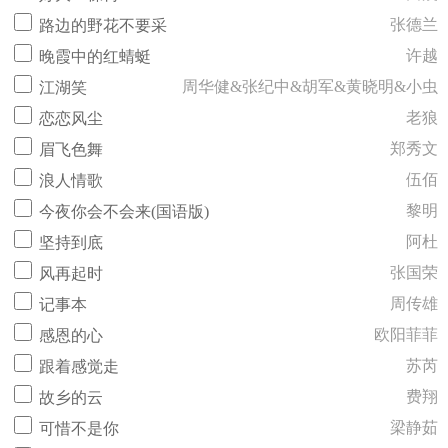
张德兰
路边的野花不要采
许越
晚霞中的红蜻蜓
周华健&张纪中&胡军&黄晓明&小虫
江湖笑
老狼
恋恋风尘
郑秀文
眉飞色舞
伍佰
浪人情歌
黎明
今夜你会不会来(国语版)
阿杜
坚持到底
张国荣
风再起时
周传雄
记事本
欧阳菲菲
感恩的心
苏芮
跟着感觉走
费翔
故乡的云
梁静茹
可惜不是你