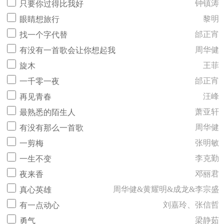
钟镇涛
只要你过得比我好
黎明
眼睛想旅行
邰正宵
找一个字代替
周华健
有没有一首歌会让你想起我
王菲
旋木
邰正宵
一千零一夜
汪峰
再见青春
萧亚轩
最熟悉的陌生人
周华健
有没有那么一首歌
张明敏
一剪梅
李克勤
一生不变
邓丽君
夜来香
周华健&黄耀明&成龙&李宗盛
真心英雄
刘嘉玲、张信哲
有一点动心
梁静茹
勇气