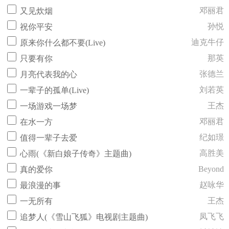
邓丽君
又见炊烟
孙悦
祝你平安
迪克牛仔
原来你什么都不要(Live)
那英
只要有你
张德兰
月亮代表我的心
刘若英
一辈子的孤单(Live)
王杰
一场游戏一场梦
邓丽君
在水一方
纪如璟
值得一辈子去爱
高胜美
心雨(《新白娘子传奇》主题曲)
Beyond
真的爱你
赵咏华
最浪漫的事
王杰
一无所有
凤飞飞
追梦人(《雪山飞狐》电视剧主题曲)