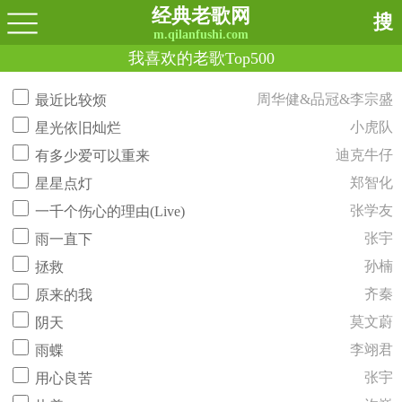
经典老歌网
搜
m.qilanfushi.com
我喜欢的老歌Top500
周华健&品冠&李宗盛
最近比较烦
小虎队
星光依旧灿烂
迪克牛仔
有多少爱可以重来
郑智化
星星点灯
张学友
一千个伤心的理由(Live)
张宇
雨一直下
孙楠
拯救
齐秦
原来的我
莫文蔚
阴天
李翊君
雨蝶
张宇
用心良苦