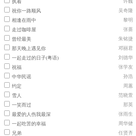
许巍
执着
吴奇隆
祝你一路顺风
黎明
相逢在雨中
张蔷
走过咖啡屋
朱铭捷
曾经最美
邓丽君
那天晚上遇见你
刘德华
一起走过的日子(粤语)
张学友
祝福
孙浩
中华民谣
周蕙
约定
范晓萱
雪人
那英
一笑而过
张雨生
最爱的人伤我最深
周华健
一起吃苦的幸福
任贤齐
兄弟