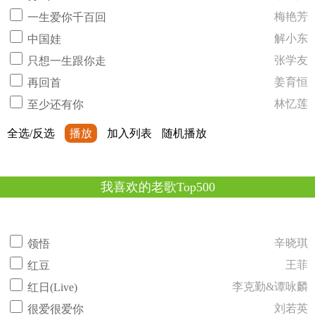
梅艳芳
一生爱你千百回
解小东
中国娃
张学友
只想一生跟你走
姜育恒
再回首
林忆莲
至少还有你
全选/反选
播放
加入列表
随机播放
我喜欢的老歌Top500
辛晓琪
领悟
王菲
红豆
李克勤&谭咏麟
红日(Live)
刘若英
很爱很爱你