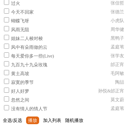
张信哲
过火
张德兰
今天不回家
小虎队
蝴蝶飞呀
周华健
风雨无阻
黑鸭子
姐妹二人梭对梭
孟庭苇
风中有朵雨做的云
张学友
每天爱你多一些(Live)
邰正宵
九百九十九朵玫瑰
毛阿敏
黄土高坡
陶喆
寂寞的季节
孙悦&邰正宵
好人好梦
莫文蔚
忽然之间
孟庭苇
没有情人的情人节
全选/反选
播放
加入列表
随机播放