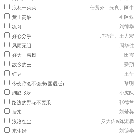
任贤齐、光良、阿牛
浪花一朵朵
毛阿敏
黄土高坡
刘德华
练习
卢巧音、王力宏
好心分手
周华健
风雨无阻
田震
好大一棵树
费翔
故乡的云
王菲
红豆
黎明
今夜你会不会来(国语版)
小虎队
蝴蝶飞呀
张德兰
路边的野花不要采
刘若英
后来
罗大佑&陈淑桦
滚滚红尘
刘德华
来生缘