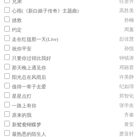
任贤齐
兄弟
高胜美
心雨(《新白娘子传奇》主题曲)
孙楠
拯救
周蕙
约定
彭佳慧
走在红毯那一天(Live)
孙悦
祝你平安
钟镇涛
只要你过得比我好
邓丽君
那天晚上遇见你
许美静
阳光总在风雨后
纪如璟
值得一辈子去爱
郑智化
星星点灯
张学友
一路上有你
齐秦
原来的我
黄安
新鸳鸯蝴蝶梦
萧亚轩
最熟悉的陌生人