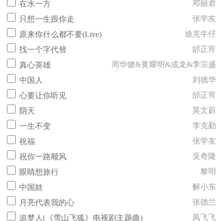
邓丽君
在水一方
张学友
只想一生跟你走
迪克牛仔
原来你什么都不要(Live)
邰正宵
找一个字代替
周华健&黄耀明&成龙&李宗盛
真心英雄
刘德华
中国人
邰正宵
心要让你听见
莫文蔚
阴天
李克勤
一生不变
张学友
祝福
吴奇隆
祝你一路顺风
黎明
眼睛想旅行
解小东
中国娃
张德兰
月亮代表我的心
凤飞飞
追梦人(《雪山飞狐》电视剧主题曲)