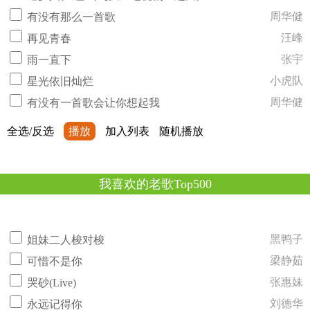
周华健
有没有那么一首歌
汪峰
再见青春
张宇
雨一直下
小虎队
星光依旧灿烂
周华健
有没有一首歌会让你想起我
全选/反选
播放
加入列表
随机播放
我喜欢的老歌Top500
黑鸭子
姐妹二人梭对梭
梁静茹
可惜不是你
张惠妹
哭砂(Live)
刘德华
永远记得你