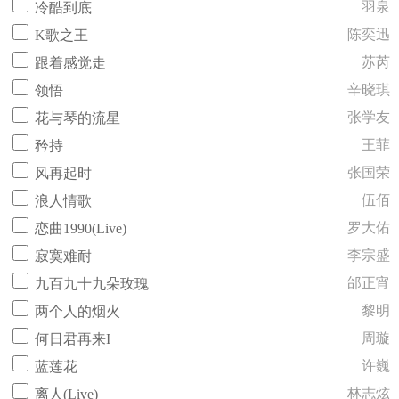
羽泉
冷酷到底
陈奕迅
K歌之王
苏芮
跟着感觉走
辛晓琪
领悟
张学友
花与琴的流星
王菲
矜持
张国荣
风再起时
伍佰
浪人情歌
罗大佑
恋曲1990(Live)
李宗盛
寂寞难耐
邰正宵
九百九十九朵玫瑰
黎明
两个人的烟火
周璇
何日君再来I
许巍
蓝莲花
林志炫
离人(Live)