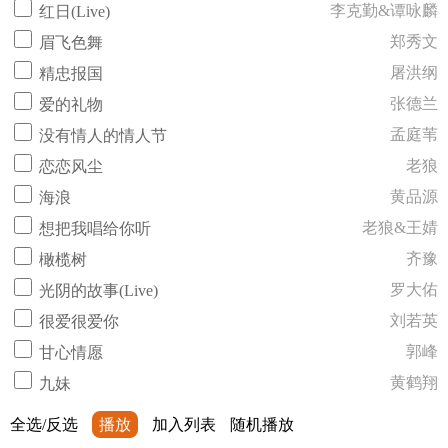
李克勤&谭咏麟
红日(Live)
郑秀文
眉飞色舞
屠洪纲
精忠报国
张德兰
爱的礼物
孟庭苇
没有情人的情人节
老狼
恋恋风尘
黄品源
海浪
老狼&王婧
想把我唱给你听
齐豫
橄榄树
罗大佑
光阴的故事(Live)
刘若英
很爱很爱你
郭峰
甘心情愿
黄鹤翔
九妹
全选/反选
播放
加入列表
随机播放