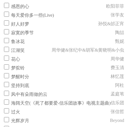
欧阳菲菲
感恩的心
张学友
每天爱你多一些(Live)
孙悦&邰正宵
好人好梦
陶喆
寂寞的季节
甄妮
鲁冰花
周华健&张纪中&胡军&黄晓明&小虫
江湖笑
周华健
花心
费玉清
梦驼铃
林忆莲
梦醒时分
阿杜
坚持到底
孟庭苇
风中有朵雨做的云
信乐团
海阔天空(《死了都要爱-信乐团故事》电视主题曲)
张信哲
过火
Beyond
光辉岁月