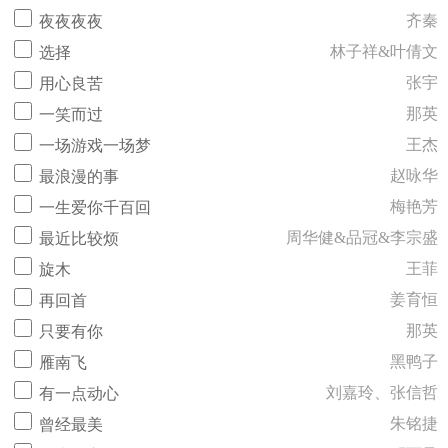
齐秦
夜夜夜夜
林子祥&叶倩文
选择
张宇
用心良苦
那英
一笑而过
王杰
一场游戏一场梦
赵咏华
最浪漫的事
梅艳芳
一生爱你千百回
周华健&品冠&李宗盛
最近比较烦
王菲
旋木
姜育恒
再回首
那英
只要有你
黑鸭子
雁南飞
刘嘉玲、张信哲
有一点动心
朱铭捷
曾经最美