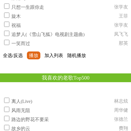
张学友
只想一生跟你走
王菲
旋木
张学友
祝福
凤飞飞
追梦人(《雪山飞狐》电视剧主题曲)
那英
一笑而过
全选/反选
播放
加入列表
随机播放
我喜欢的老歌Top500
林志炫
离人(Live)
周华健
风雨无阻
张德兰
路边的野花不要采
费翔
故乡的云