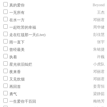
Beyond
真的爱你
王杰
一无所有
邓丽君
在水一方
周华健
一起吃苦的幸福
彭佳慧
走在红毯那一天(Live)
张宇
雨一直下
朱铭捷
曾经最美
许巍
执着
小虎队
星光依旧灿烂
邓丽君
夜来香
邓丽君
又见炊烟
姜育恒
再回首
梁静茹
勇气
梅艳芳
一生爱你千百回