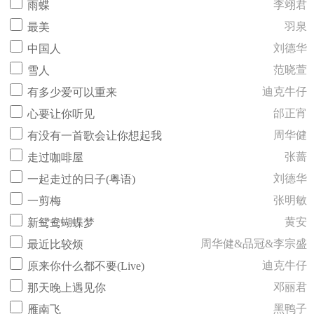
李翊君
雨蝶
羽泉
最美
刘德华
中国人
范晓萱
雪人
迪克牛仔
有多少爱可以重来
邰正宵
心要让你听见
周华健
有没有一首歌会让你想起我
张蔷
走过咖啡屋
刘德华
一起走过的日子(粤语)
张明敏
一剪梅
黄安
新鸳鸯蝴蝶梦
周华健&品冠&李宗盛
最近比较烦
迪克牛仔
原来你什么都不要(Live)
邓丽君
那天晚上遇见你
黑鸭子
雁南飞