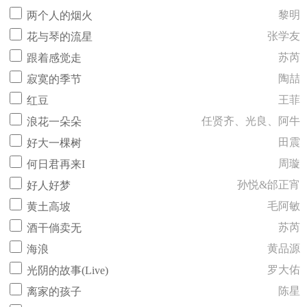
黎明
两个人的烟火
张学友
花与琴的流星
苏芮
跟着感觉走
陶喆
寂寞的季节
王菲
红豆
任贤齐、光良、阿牛
浪花一朵朵
田震
好大一棵树
周璇
何日君再来I
孙悦&邰正宵
好人好梦
毛阿敏
黄土高坡
苏芮
酒干倘卖无
黄品源
海浪
罗大佑
光阴的故事(Live)
陈星
离家的孩子