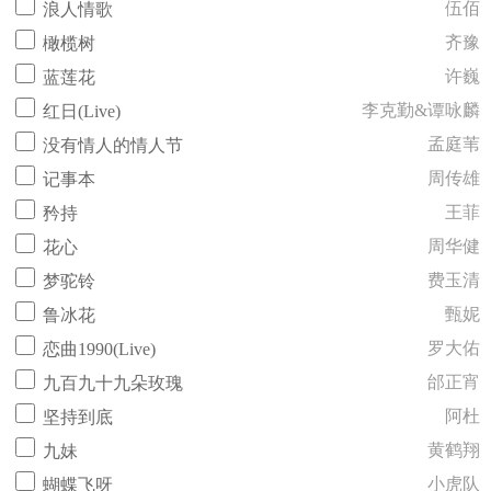
伍佰
浪人情歌
齐豫
橄榄树
许巍
蓝莲花
李克勤&谭咏麟
红日(Live)
孟庭苇
没有情人的情人节
周传雄
记事本
王菲
矜持
周华健
花心
费玉清
梦驼铃
甄妮
鲁冰花
罗大佑
恋曲1990(Live)
邰正宵
九百九十九朵玫瑰
阿杜
坚持到底
黄鹤翔
九妹
小虎队
蝴蝶飞呀