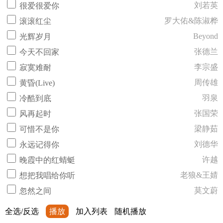
刘若英
很爱很爱你
罗大佑&陈淑桦
滚滚红尘
Beyond
光辉岁月
张德兰
今天不回家
李宗盛
寂寞难耐
周传雄
黄昏(Live)
羽泉
冷酷到底
张国荣
风再起时
梁静茹
可惜不是你
刘德华
永远记得你
许越
晚霞中的红蜻蜓
老狼&王婧
想把我唱给你听
莫文蔚
忽然之间
全选/反选
播放
加入列表
随机播放