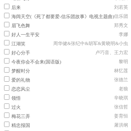
刘若英
后来
信乐团
海阔天空(《死了都要爱-信乐团故事》电视主题曲)
郑秀文
眉飞色舞
李娜
好人一生平安
周华健&张纪中&胡军&黄晓明&小虫
江湖笑
卢巧音、王力宏
好心分手
黎明
今夜你会不会来(国语版)
林忆莲
梦醒时分
张德兰
爱的礼物
老狼
恋恋风尘
辛晓琪
领悟
张信哲
过火
姜育恒
梅花三弄
屠洪纲
精忠报国