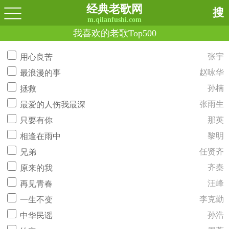
经典老歌网
搜
m.qilanfushi.com
我喜欢的老歌Top500
张宇
用心良苦
赵咏华
最浪漫的事
孙楠
拯救
张雨生
最爱的人伤我最深
那英
只要有你
黎明
相逢在雨中
任贤齐
兄弟
齐秦
原来的我
汪峰
再见青春
李克勤
一生不变
孙浩
中华民谣