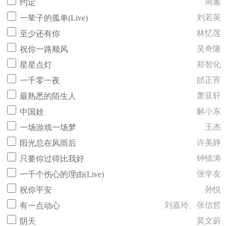
周蕙
约定
刘若英
一辈子的孤单(Live)
林忆莲
至少还有你
吴奇隆
祝你一路顺风
郑智化
星星点灯
邰正宵
一千零一夜
萧亚轩
最熟悉的陌生人
解小东
中国娃
王杰
一场游戏一场梦
许美静
阳光总在风雨后
钟镇涛
只要你过得比我好
张学友
一千个伤心的理由(Live)
孙悦
祝你平安
刘嘉玲、张信哲
有一点动心
莫文蔚
阴天