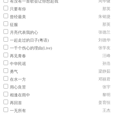
周华健
有没有一首歌会让你想起我
那英
只要有你
朱铭捷
曾经最美
那英
征服
张德兰
月亮代表我的心
刘德华
一起走过的日子(粤语)
张学友
一千个伤心的理由(Live)
汪峰
再见青春
孙浩
中华民谣
梁静茹
勇气
邓丽君
在水一方
张宇
用心良苦
黎明
相逢在雨中
姜育恒
再回首
王杰
一无所有