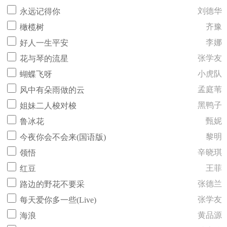
刘德华
永远记得你
齐豫
橄榄树
李娜
好人一生平安
张学友
花与琴的流星
小虎队
蝴蝶飞呀
孟庭苇
风中有朵雨做的云
黑鸭子
姐妹二人梭对梭
甄妮
鲁冰花
黎明
今夜你会不会来(国语版)
辛晓琪
领悟
王菲
红豆
张德兰
路边的野花不要采
张学友
每天爱你多一些(Live)
黄品源
海浪