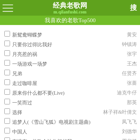
经典老歌网
搜
m.qilanfushi.com
我喜欢的老歌Top500
黄安
新鸳鸯蝴蝶梦
钟镇涛
只要你过得比我好
张宇
月亮惹的祸
王杰
一场游戏一场梦
任贤齐
兄弟
张蔷
走过咖啡屋
迪克牛仔
原来你什么都不要(Live)
那英
一笑而过
林子祥&叶倩文
选择
凤飞飞
追梦人(《雪山飞狐》电视剧主题曲)
刘德华
中国人