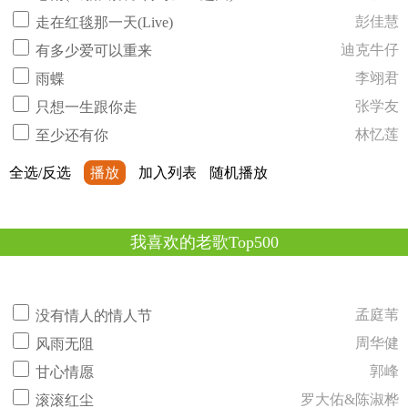
彭佳慧
走在红毯那一天(Live)
迪克牛仔
有多少爱可以重来
李翊君
雨蝶
张学友
只想一生跟你走
林忆莲
至少还有你
全选/反选
播放
加入列表
随机播放
我喜欢的老歌Top500
孟庭苇
没有情人的情人节
周华健
风雨无阻
郭峰
甘心情愿
罗大佑&陈淑桦
滚滚红尘