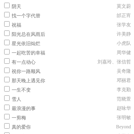
莫文蔚
阴天
邰正宵
找一个字代替
张学友
祝福
许美静
阳光总在风雨后
小虎队
星光依旧灿烂
周华健
一起吃苦的幸福
刘嘉玲、张信哲
有一点动心
吴奇隆
祝你一路顺风
邓丽君
那天晚上遇见你
李克勤
一生不变
范晓萱
雪人
赵咏华
最浪漫的事
张明敏
一剪梅
Beyond
真的爱你