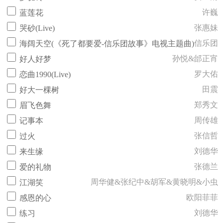
许巍
蓝莲花
张惠妹
哭砂(Live)
信乐团
海阔天空(《死了都要爱-信乐团故事》电视主题曲)
孙悦&邰正宵
好人好梦
罗大佑
恋曲1990(Live)
田震
好大一棵树
郑秀文
眉飞色舞
周传雄
记事本
张信哲
过火
刘德华
来生缘
张德兰
爱的礼物
周华健&张纪中&胡军&黄晓明&小虫
江湖笑
欧阳菲菲
感恩的心
刘德华
练习