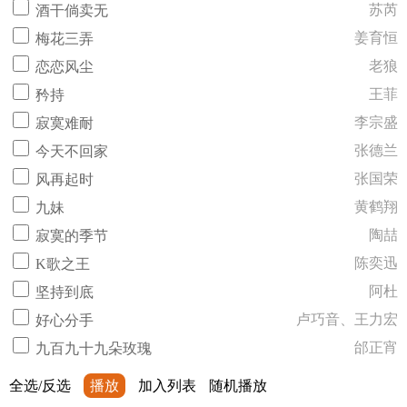
苏芮
酒干倘卖无
姜育恒
梅花三弄
老狼
恋恋风尘
王菲
矜持
李宗盛
寂寞难耐
张德兰
今天不回家
张国荣
风再起时
黄鹤翔
九妹
陶喆
寂寞的季节
陈奕迅
K歌之王
阿杜
坚持到底
卢巧音、王力宏
好心分手
邰正宵
九百九十九朵玫瑰
全选/反选
播放
加入列表
随机播放