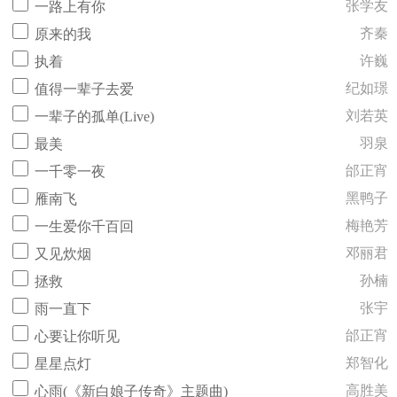
张学友
一路上有你
齐秦
原来的我
许巍
执着
纪如璟
值得一辈子去爱
刘若英
一辈子的孤单(Live)
羽泉
最美
邰正宵
一千零一夜
黑鸭子
雁南飞
梅艳芳
一生爱你千百回
邓丽君
又见炊烟
孙楠
拯救
张宇
雨一直下
邰正宵
心要让你听见
郑智化
星星点灯
高胜美
心雨(《新白娘子传奇》主题曲)