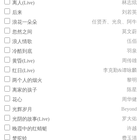
林志炫
离人(Live)
刘若英
后来
任贤齐、光良、阿牛
浪花一朵朵
莫文蔚
忽然之间
伍佰
浪人情歌
羽泉
冷酷到底
周传雄
黄昏(Live)
李克勤&谭咏麟
红日(Live)
黎明
两个人的烟火
陈星
离家的孩子
周华健
花心
Beyond
光辉岁月
罗大佑
光阴的故事(Live)
许越
晚霞中的红蜻蜓
费玉清
梦驼铃