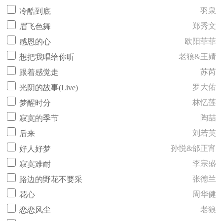
羽泉
冷酷到底
郑秀文
眉飞色舞
欧阳菲菲
感恩的心
老狼&王婧
想把我唱给你听
苏芮
跟着感觉走
罗大佑
光阴的故事(Live)
林忆莲
梦醒时分
陶喆
寂寞的季节
刘若英
后来
孙悦&邰正宵
好人好梦
李宗盛
寂寞难耐
张德兰
路边的野花不要采
周华健
花心
老狼
恋恋风尘