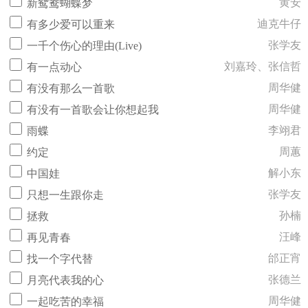
黄安
新鸳鸯蝴蝶梦
迪克牛仔
有多少爱可以重来
张学友
一千个伤心的理由(Live)
刘嘉玲、张信哲
有一点动心
周华健
有没有那么一首歌
周华健
有没有一首歌会让你想起我
李翊君
雨蝶
周蕙
约定
解小东
中国娃
张学友
只想一生跟你走
孙楠
拯救
汪峰
再见青春
邰正宵
找一个字代替
张德兰
月亮代表我的心
周华健
一起吃苦的幸福