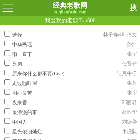
经典老歌网
搜
m.qilanfushi.com
我喜欢的老歌Top500
林子祥&叶倩文
选择
孙浩
中华民谣
张宇
雨一直下
任贤齐
兄弟
迪克牛仔
原来你什么都不要(Live)
张蔷
走过咖啡屋
张宇
用心良苦
邓丽君
夜来香
赵咏华
最浪漫的事
刘德华
中国人
小虎队
星光依旧灿烂