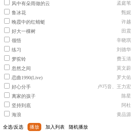
孟庭苇
风中有朵雨做的云
甄妮
鲁冰花
许越
晚霞中的红蜻蜓
田震
好大一棵树
辛晓琪
领悟
刘德华
练习
费玉清
梦驼铃
莫文蔚
忽然之间
罗大佑
恋曲1990(Live)
卢巧音、王力宏
好心分手
陈星
离家的孩子
阿杜
坚持到底
黄品源
海浪
全选/反选
播放
加入列表
随机播放