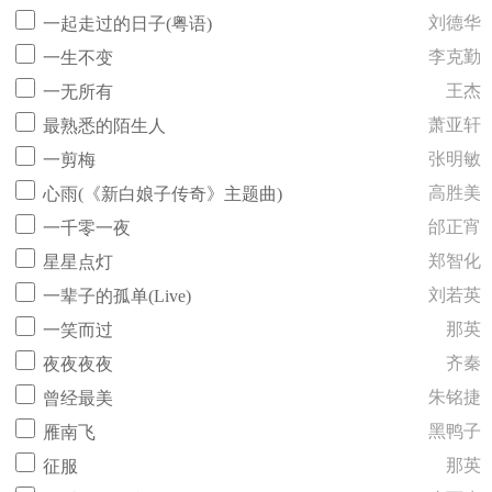
刘德华
一起走过的日子(粤语)
李克勤
一生不变
王杰
一无所有
萧亚轩
最熟悉的陌生人
张明敏
一剪梅
高胜美
心雨(《新白娘子传奇》主题曲)
邰正宵
一千零一夜
郑智化
星星点灯
刘若英
一辈子的孤单(Live)
那英
一笑而过
齐秦
夜夜夜夜
朱铭捷
曾经最美
黑鸭子
雁南飞
那英
征服