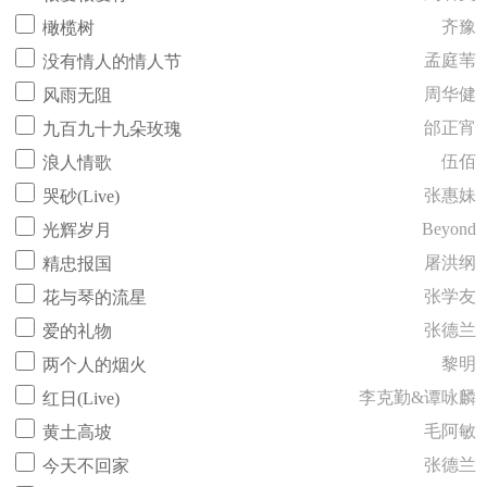
齐豫
橄榄树
孟庭苇
没有情人的情人节
周华健
风雨无阻
邰正宵
九百九十九朵玫瑰
伍佰
浪人情歌
张惠妹
哭砂(Live)
Beyond
光辉岁月
屠洪纲
精忠报国
张学友
花与琴的流星
张德兰
爱的礼物
黎明
两个人的烟火
李克勤&谭咏麟
红日(Live)
毛阿敏
黄土高坡
张德兰
今天不回家