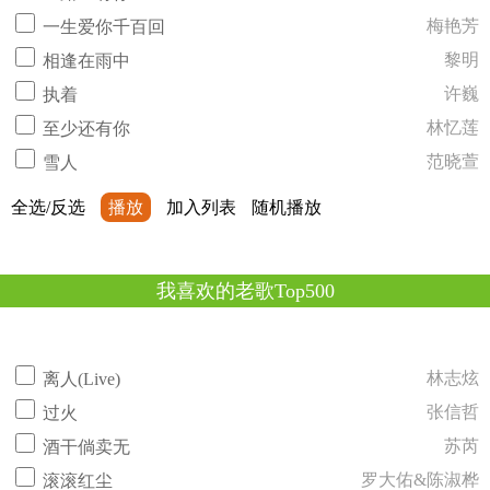
梅艳芳
一生爱你千百回
黎明
相逢在雨中
许巍
执着
林忆莲
至少还有你
范晓萱
雪人
全选/反选
播放
加入列表
随机播放
我喜欢的老歌Top500
林志炫
离人(Live)
张信哲
过火
苏芮
酒干倘卖无
罗大佑&陈淑桦
滚滚红尘