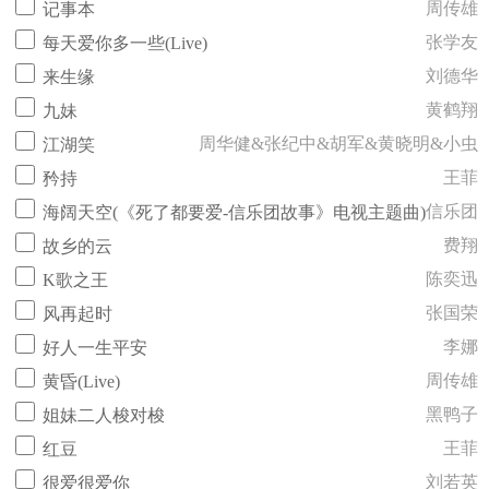
周传雄
记事本
张学友
每天爱你多一些(Live)
刘德华
来生缘
黄鹤翔
九妹
周华健&张纪中&胡军&黄晓明&小虫
江湖笑
王菲
矜持
信乐团
海阔天空(《死了都要爱-信乐团故事》电视主题曲)
费翔
故乡的云
陈奕迅
K歌之王
张国荣
风再起时
李娜
好人一生平安
周传雄
黄昏(Live)
黑鸭子
姐妹二人梭对梭
王菲
红豆
刘若英
很爱很爱你