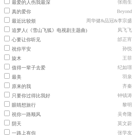
张雨生
最爱的人伤我最深
Beyond
真的爱你
周华健&品冠&李宗盛
最近比较烦
凤飞飞
追梦人(《雪山飞狐》电视剧主题曲)
邰正宵
心要让你听见
孙悦
祝你平安
王菲
旋木
纪如璟
值得一辈子去爱
羽泉
最美
齐秦
原来的我
钟镇涛
只要你过得比我好
黎明
眼睛想旅行
吴奇隆
祝你一路顺风
莫文蔚
阴天
张学友
一路上有你