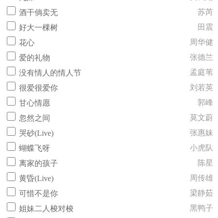
苏芮
酒干倘卖无
田震
好大一棵树
周华健
花心
张德兰
爱的礼物
孟庭苇
没有情人的情人节
刘若英
很爱很爱你
郭峰
甘心情愿
莫文蔚
忽然之间
张惠妹
哭砂(Live)
小虎队
蝴蝶飞呀
陈星
离家的孩子
周传雄
黄昏(Live)
梁静茹
可惜不是你
黑鸭子
姐妹二人梭对梭