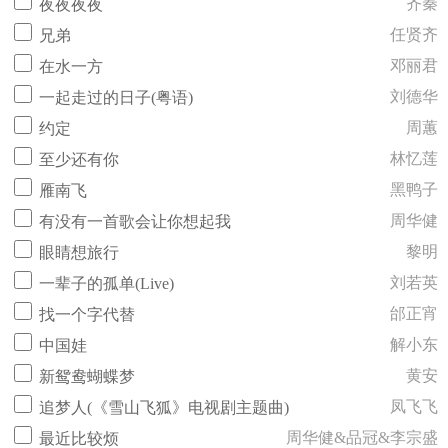
齐秦
夜夜夜夜
任贤齐
兄弟
邓丽君
在水一方
刘德华
一起走过的日子(粤语)
周蕙
约定
林忆莲
至少还有你
黑鸭子
雁南飞
周华健
有没有一首歌会让你想起我
黎明
眼睛想旅行
刘若英
一辈子的孤单(Live)
邰正宵
找一个字代替
解小东
中国娃
黄安
新鸳鸯蝴蝶梦
凤飞飞
追梦人(《雪山飞狐》电视剧主题曲)
周华健&品冠&李宗盛
最近比较烦