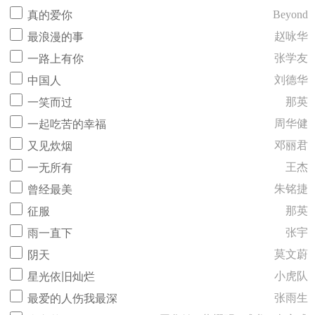
Beyond
真的爱你
赵咏华
最浪漫的事
张学友
一路上有你
刘德华
中国人
那英
一笑而过
周华健
一起吃苦的幸福
邓丽君
又见炊烟
王杰
一无所有
朱铭捷
曾经最美
那英
征服
张宇
雨一直下
莫文蔚
阴天
小虎队
星光依旧灿烂
张雨生
最爱的人伤我最深