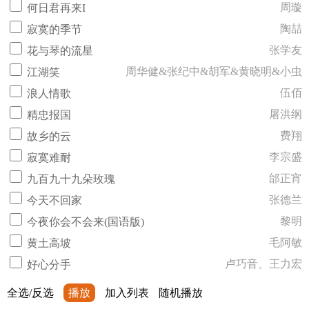
周璇
何日君再来I
陶喆
寂寞的季节
张学友
花与琴的流星
周华健&张纪中&胡军&黄晓明&小虫
江湖笑
伍佰
浪人情歌
屠洪纲
精忠报国
费翔
故乡的云
李宗盛
寂寞难耐
邰正宵
九百九十九朵玫瑰
张德兰
今天不回家
黎明
今夜你会不会来(国语版)
毛阿敏
黄土高坡
卢巧音、王力宏
好心分手
全选/反选
播放
加入列表
随机播放