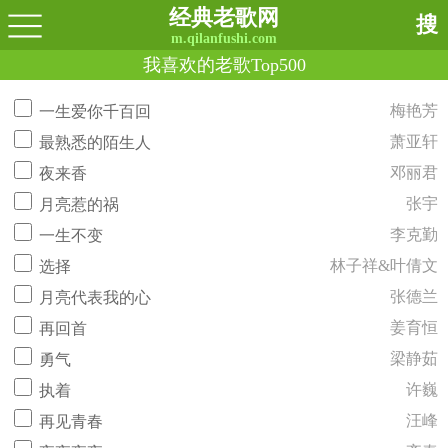
经典老歌网
搜
m.qilanfushi.com
我喜欢的老歌Top500
梅艳芳
一生爱你千百回
萧亚轩
最熟悉的陌生人
邓丽君
夜来香
张宇
月亮惹的祸
李克勤
一生不变
林子祥&叶倩文
选择
张德兰
月亮代表我的心
姜育恒
再回首
梁静茹
勇气
许巍
执着
汪峰
再见青春