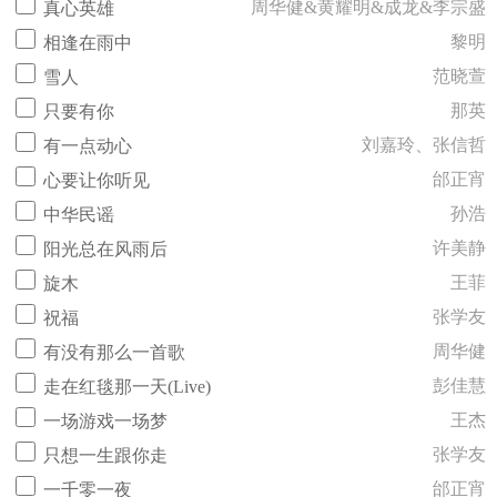
周华健&黄耀明&成龙&李宗盛
真心英雄
黎明
相逢在雨中
范晓萱
雪人
那英
只要有你
刘嘉玲、张信哲
有一点动心
邰正宵
心要让你听见
孙浩
中华民谣
许美静
阳光总在风雨后
王菲
旋木
张学友
祝福
周华健
有没有那么一首歌
彭佳慧
走在红毯那一天(Live)
王杰
一场游戏一场梦
张学友
只想一生跟你走
邰正宵
一千零一夜