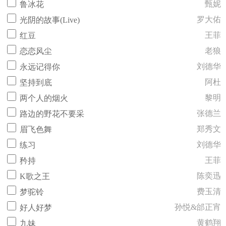
甄妮
鲁冰花
罗大佑
光阴的故事(Live)
王菲
红豆
老狼
恋恋风尘
刘德华
永远记得你
阿杜
坚持到底
黎明
两个人的烟火
张德兰
路边的野花不要采
郑秀文
眉飞色舞
刘德华
练习
王菲
矜持
陈奕迅
K歌之王
费玉清
梦驼铃
孙悦&邰正宵
好人好梦
黄鹤翔
九妹