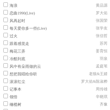
黄品源
海浪
罗大佑
恋曲1990(Live)
张国荣
风再起时
张学友
每天爱你多一些(Live)
张信哲
过火
苏芮
跟着感觉走
姜育恒
梅花三弄
羽泉
冷酷到底
孟庭苇
风中有朵雨做的云
老狼&王婧
想把我唱给你听
罗大佑&陈淑桦
滚滚红尘
周传雄
记事本
辛晓琪
领悟
齐豫
橄榄树