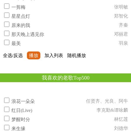
张明敏
一剪梅
郑智化
星星点灯
齐秦
原来的我
邓丽君
那天晚上遇见你
羽泉
最美
全选/反选
播放
加入列表
随机播放
我喜欢的老歌Top500
任贤齐、光良、阿牛
浪花一朵朵
李克勤&谭咏麟
红日(Live)
林忆莲
梦醒时分
刘德华
来生缘