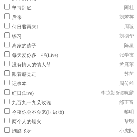
阿杜
坚持到底
刘若英
后来
周璇
何日君再来I
刘德华
练习
陈星
离家的孩子
张学友
每天爱你多一些(Live)
孟庭苇
没有情人的情人节
苏芮
跟着感觉走
周传雄
记事本
李克勤&谭咏麟
红日(Live)
邰正宵
九百九十九朵玫瑰
黎明
今夜你会不会来(国语版)
黎明
两个人的烟火
小虎队
蝴蝶飞呀