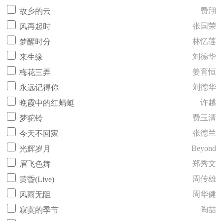
费翔
故乡的云
张国荣
风再起时
林忆莲
梦醒时分
刘德华
来生缘
姜育恒
梅花三弄
刘德华
永远记得你
许越
晚霞中的红蜻蜓
费玉清
梦驼铃
张德兰
今天不回家
Beyond
光辉岁月
郑秀文
眉飞色舞
周传雄
黄昏(Live)
周华健
风雨无阻
陶喆
寂寞的季节