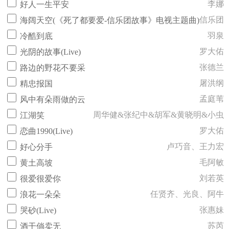
李娜
好人一生平安
信乐团
海阔天空(《死了都要爱-信乐团故事》电视主题曲)
羽泉
冷酷到底
罗大佑
光阴的故事(Live)
张德兰
路边的野花不要采
屠洪纲
精忠报国
孟庭苇
风中有朵雨做的云
周华健&张纪中&胡军&黄晓明&小虫
江湖笑
罗大佑
恋曲1990(Live)
卢巧音、王力宏
好心分手
毛阿敏
黄土高坡
刘若英
很爱很爱你
任贤齐、光良、阿牛
浪花一朵朵
张惠妹
哭砂(Live)
苏芮
酒干倘卖无