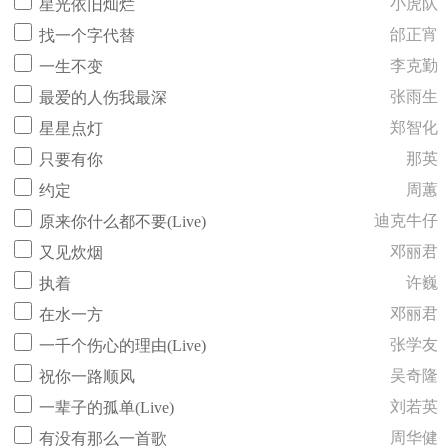
小虎队
星光依旧灿烂
邰正宵
找一个字代替
李克勤
一生不变
张雨生
最爱的人伤我最深
郑智化
星星点灯
那英
只要有你
周蕙
约定
迪克牛仔
原来你什么都不要(Live)
邓丽君
又见炊烟
许巍
执着
邓丽君
在水一方
张学友
一千个伤心的理由(Live)
吴奇隆
祝你一路顺风
刘若英
一辈子的孤单(Live)
周华健
有没有那么一首歌