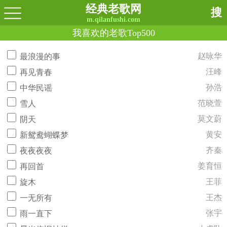
经典老歌网
搜
m.qilanfushi.com
我喜欢的老歌Top500
赵咏华
最浪漫的事
汪峰
再见青春
孙浩
中华民谣
范晓萱
雪人
莫文蔚
阴天
黄安
新鸳鸯蝴蝶梦
齐秦
夜夜夜夜
姜育恒
再回首
王菲
旋木
王杰
一无所有
张宇
雨一直下