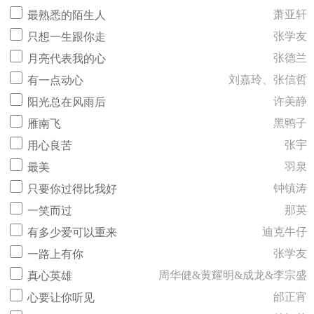
萧亚轩
最熟悉的陌生人
张学友
只想一生跟你走
张德兰
月亮代表我的心
刘嘉玲、张信哲
有一点动心
许美静
阳光总在风雨后
黑鸭子
雁南飞
张宇
用心良苦
羽泉
最美
钟镇涛
只要你过得比我好
那英
一笑而过
迪克牛仔
有多少爱可以重来
张学友
一路上有你
周华健&黄耀明&成龙&李宗盛
真心英雄
邰正宵
心要让你听见