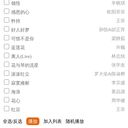
辛晓琪
领悟
欧阳菲菲
感恩的心
王菲
矜持
孙悦&邰正宵
好人好梦
梁静茹
可惜不是你
许巍
蓝莲花
林志炫
离人(Live)
张学友
花与琴的流星
罗大佑&陈淑桦
滚滚红尘
李宗盛
寂寞难耐
黄品源
海浪
周华健
花心
王菲
红豆
全选/反选
播放
加入列表
随机播放