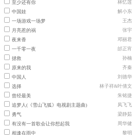
林忆莲
至少还有你
解小东
中国娃
王杰
一场游戏一场梦
张宇
月亮惹的祸
邓丽君
夜来香
邰正宵
一千零一夜
孙楠
拯救
齐秦
原来的我
刘德华
中国人
林子祥&叶倩文
选择
朱铭捷
曾经最美
凤飞飞
追梦人(《雪山飞狐》电视剧主题曲)
梁静茹
勇气
周华健
有没有一首歌会让你想起我
黎明
相逢在雨中