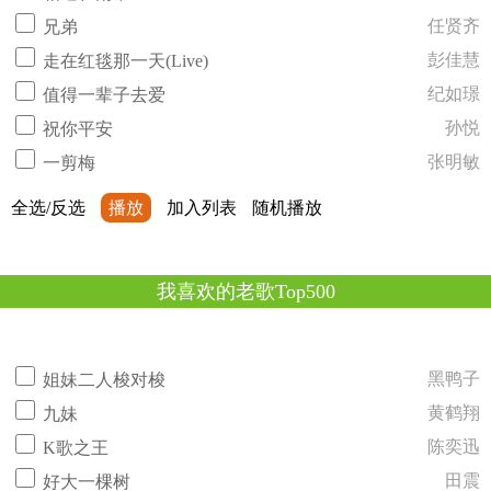
任贤齐
兄弟
彭佳慧
走在红毯那一天(Live)
纪如璟
值得一辈子去爱
孙悦
祝你平安
张明敏
一剪梅
全选/反选
播放
加入列表
随机播放
我喜欢的老歌Top500
黑鸭子
姐妹二人梭对梭
黄鹤翔
九妹
陈奕迅
K歌之王
田震
好大一棵树