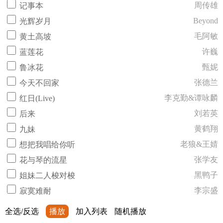
周传雄
记事本
Beyond
光辉岁月
毛阿敏
黄土高坡
许巍
蓝莲花
甄妮
鲁冰花
张德兰
今天不回家
李克勤&谭咏麟
红日(Live)
刘若英
后来
黄鹤翔
九妹
老狼&王婧
想把我唱给你听
张学友
花与琴的流星
黑鸭子
姐妹二人梭对梭
李宗盛
寂寞难耐
全选/反选
播放
加入列表
随机播放