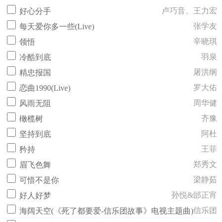
卢巧音、王力宏
好心分手
张学友
每天爱你多一些(Live)
辛晓琪
领悟
羽泉
冷酷到底
屠洪纲
精忠报国
罗大佑
恋曲1990(Live)
周华健
风雨无阻
齐豫
橄榄树
阿杜
坚持到底
王菲
矜持
郑秀文
眉飞色舞
梁静茹
可惜不是你
孙悦&邰正宵
好人好梦
信乐团
海阔天空(《死了都要爱-信乐团故事》电视主题曲)