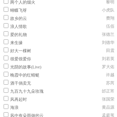
黎明
两个人的烟火
小虎队
蝴蝶飞呀
费翔
故乡的云
伍佰
浪人情歌
张德兰
爱的礼物
刘德华
来生缘
田震
好大一棵树
刘若英
很爱很爱你
罗大佑
光阴的故事(Live)
许越
晚霞中的红蜻蜓
苏芮
酒干倘卖无
邰正宵
九百九十九朵玫瑰
张国荣
风再起时
黄品源
海浪
孟庭苇
风中有朵雨做的云