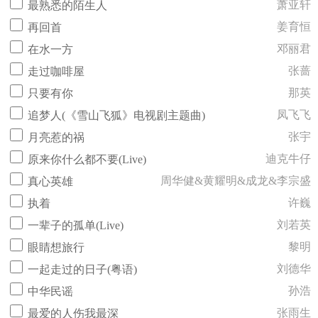
萧亚轩
最熟悉的陌生人
姜育恒
再回首
邓丽君
在水一方
张蔷
走过咖啡屋
那英
只要有你
凤飞飞
追梦人(《雪山飞狐》电视剧主题曲)
张宇
月亮惹的祸
迪克牛仔
原来你什么都不要(Live)
周华健&黄耀明&成龙&李宗盛
真心英雄
许巍
执着
刘若英
一辈子的孤单(Live)
黎明
眼睛想旅行
刘德华
一起走过的日子(粤语)
孙浩
中华民谣
张雨生
最爱的人伤我最深