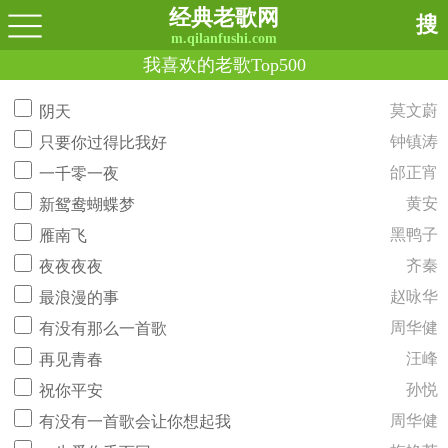
经典老歌网
搜
m.qilanfushi.com
我喜欢的老歌Top500
莫文蔚
阴天
钟镇涛
只要你过得比我好
邰正宵
一千零一夜
黄安
新鸳鸯蝴蝶梦
黑鸭子
雁南飞
齐秦
夜夜夜夜
赵咏华
最浪漫的事
周华健
有没有那么一首歌
汪峰
再见青春
孙悦
祝你平安
周华健
有没有一首歌会让你想起我