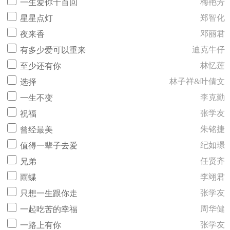
梅艳芳
一生爱你千百回
郑智化
星星点灯
邓丽君
夜来香
迪克牛仔
有多少爱可以重来
林忆莲
至少还有你
林子祥&叶倩文
选择
李克勤
一生不变
张学友
祝福
朱铭捷
曾经最美
纪如璟
值得一辈子去爱
任贤齐
兄弟
李翊君
雨蝶
张学友
只想一生跟你走
周华健
一起吃苦的幸福
张学友
一路上有你