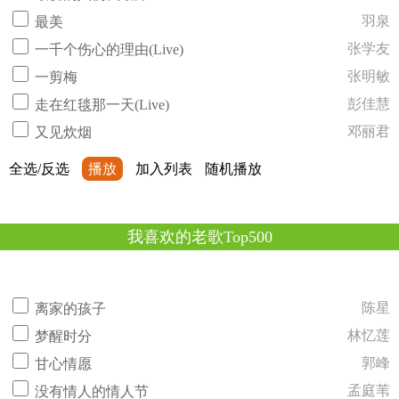
羽泉
最美
张学友
一千个伤心的理由(Live)
张明敏
一剪梅
彭佳慧
走在红毯那一天(Live)
邓丽君
又见炊烟
全选/反选
播放
加入列表
随机播放
我喜欢的老歌Top500
陈星
离家的孩子
林忆莲
梦醒时分
郭峰
甘心情愿
孟庭苇
没有情人的情人节