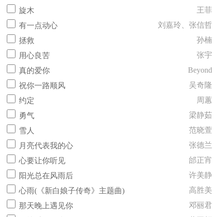
王菲
旋木
刘嘉玲、张信哲
有一点动心
孙楠
拯救
张宇
用心良苦
Beyond
真的爱你
吴奇隆
祝你一路顺风
周蕙
约定
梁静茹
勇气
范晓萱
雪人
张德兰
月亮代表我的心
邰正宵
心要让你听见
许美静
阳光总在风雨后
高胜美
心雨(《新白娘子传奇》主题曲)
邓丽君
那天晚上遇见你