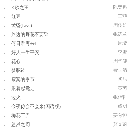
陈奕迅
K歌之王
王菲
红豆
周传雄
黄昏(Live)
张德兰
路边的野花不要采
周璇
何日君再来I
李娜
好人一生平安
周华健
花心
费玉清
梦驼铃
陶喆
寂寞的季节
苏芮
跟着感觉走
张信哲
过火
黎明
今夜你会不会来(国语版)
姜育恒
梅花三弄
莫文蔚
忽然之间