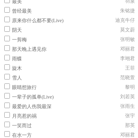
羽泉
最美
朱铭捷
曾经最美
迪克牛仔
原来你什么都不要(Live)
莫文蔚
阴天
张明敏
一剪梅
邓丽君
那天晚上遇见你
李翊君
雨蝶
王菲
旋木
范晓萱
雪人
黎明
眼睛想旅行
刘若英
一辈子的孤单(Live)
张雨生
最爱的人伤我最深
张宇
月亮惹的祸
那英
一笑而过
邓丽君
在水一方