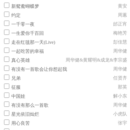
黄安
新鸳鸯蝴蝶梦
周蕙
约定
邰正宵
一千零一夜
梅艳芳
一生爱你千百回
彭佳慧
走在红毯那一天(Live)
周华健
一起吃苦的幸福
周华健&黄耀明&成龙&李宗盛
真心英雄
周华健
有没有一首歌会让你想起我
任贤齐
兄弟
那英
征服
解小东
中国娃
周华健
有没有那么一首歌
小虎队
星光依旧灿烂
张宇
用心良苦