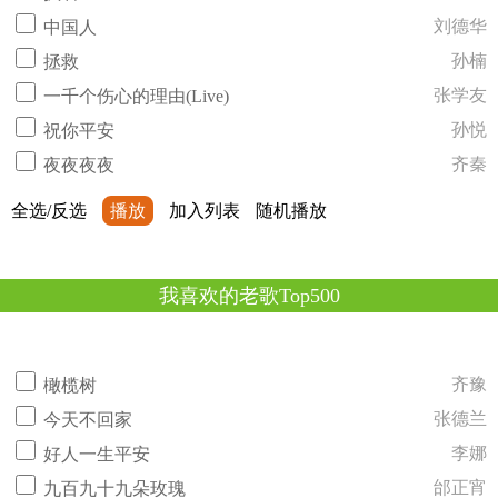
刘德华
中国人
孙楠
拯救
张学友
一千个伤心的理由(Live)
孙悦
祝你平安
齐秦
夜夜夜夜
全选/反选
播放
加入列表
随机播放
我喜欢的老歌Top500
齐豫
橄榄树
张德兰
今天不回家
李娜
好人一生平安
邰正宵
九百九十九朵玫瑰