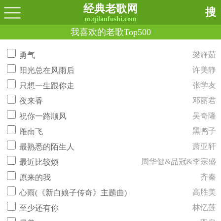
经典老歌网
搜
m.qilanfushi.com
我喜欢的老歌Top500
梁静茹
勇气
许美静
阳光总在风雨后
张学友
只想一生跟你走
邓丽君
夜来香
吴奇隆
祝你一路顺风
黑鸭子
雁南飞
萧亚轩
最熟悉的陌生人
周华健&品冠&李宗盛
最近比较烦
齐秦
原来的我
高胜美
心雨(《新白娘子传奇》主题曲)
林忆莲
至少还有你