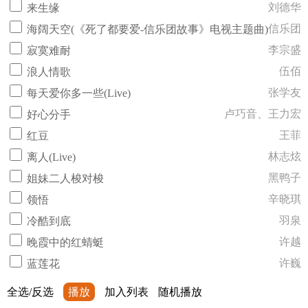
刘德华
来生缘
信乐团
海阔天空(《死了都要爱-信乐团故事》电视主题曲)
李宗盛
寂寞难耐
伍佰
浪人情歌
张学友
每天爱你多一些(Live)
卢巧音、王力宏
好心分手
王菲
红豆
林志炫
离人(Live)
黑鸭子
姐妹二人梭对梭
辛晓琪
领悟
羽泉
冷酷到底
许越
晚霞中的红蜻蜓
许巍
蓝莲花
全选/反选
播放
加入列表
随机播放