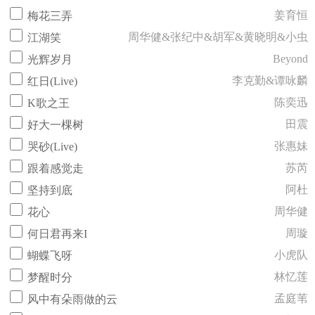
姜育恒
梅花三弄
周华健&张纪中&胡军&黄晓明&小虫
江湖笑
Beyond
光辉岁月
李克勤&谭咏麟
红日(Live)
陈奕迅
K歌之王
田震
好大一棵树
张惠妹
哭砂(Live)
苏芮
跟着感觉走
阿杜
坚持到底
周华健
花心
周璇
何日君再来I
小虎队
蝴蝶飞呀
林忆莲
梦醒时分
孟庭苇
风中有朵雨做的云