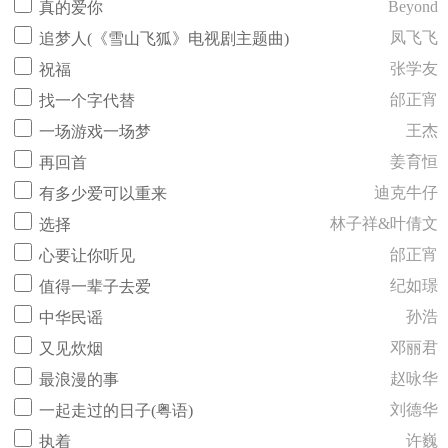
Beyond
真的爱你
凤飞飞
追梦人(《雪山飞狐》电视剧主题曲)
张学友
祝福
邰正宵
找一个字代替
王杰
一场游戏一场梦
姜育恒
再回首
迪克牛仔
有多少爱可以重来
林子祥&叶倩文
选择
邰正宵
心要让你听见
纪如璟
值得一辈子去爱
孙浩
中华民谣
邓丽君
又见炊烟
赵咏华
最浪漫的事
刘德华
一起走过的日子(粤语)
许巍
执着