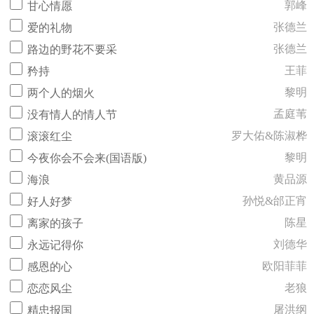
郭峰
甘心情愿
张德兰
爱的礼物
张德兰
路边的野花不要采
王菲
矜持
黎明
两个人的烟火
孟庭苇
没有情人的情人节
罗大佑&陈淑桦
滚滚红尘
黎明
今夜你会不会来(国语版)
黄品源
海浪
孙悦&邰正宵
好人好梦
陈星
离家的孩子
刘德华
永远记得你
欧阳菲菲
感恩的心
老狼
恋恋风尘
屠洪纲
精忠报国