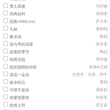
毛阿敏
黄土高坡
张国荣
风再起时
罗大佑
恋曲1990(Live)
黄鹤翔
九妹
甄妮
鲁冰花
张学友
花与琴的流星
陶喆
寂寞的季节
周华健
风雨无阻
老狼&王婧
想把我唱给你听
任贤齐、光良、阿牛
浪花一朵朵
费翔
故乡的云
梁静茹
可惜不是你
刘若英
很爱很爱你
莫文蔚
忽然之间