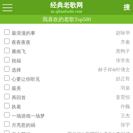
经典老歌网
搜
m.qilanfushi.com
我喜欢的老歌Top500
赵咏华
最浪漫的事
齐秦
夜夜夜夜
黑鸭子
雁南飞
张学友
祝福
林子祥&叶倩文
选择
邰正宵
心要让你听见
羽泉
最美
姜育恒
再回首
许巍
执着
王杰
一场游戏一场梦
张宇
月亮惹的祸