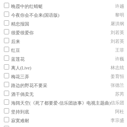
许越
晚霞中的红蜻蜓
黎明
今夜你会不会来(国语版)
屠洪纲
精忠报国
刘若英
很爱很爱你
刘若英
后来
王菲
红豆
许巍
蓝莲花
林志炫
离人(Live)
姜育恒
梅花三弄
张德兰
路边的野花不要采
苏芮
酒干倘卖无
信乐团
海阔天空(《死了都要爱-信乐团故事》电视主题曲)
阿杜
坚持到底
李宗盛
寂寞难耐