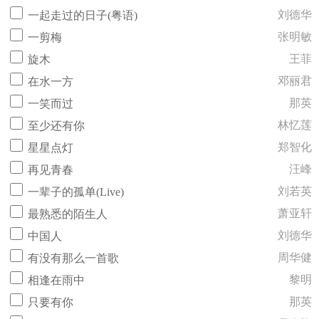
刘德华
一起走过的日子(粤语)
张明敏
一剪梅
王菲
旋木
邓丽君
在水一方
那英
一笑而过
林忆莲
至少还有你
郑智化
星星点灯
汪峰
再见青春
刘若英
一辈子的孤单(Live)
萧亚轩
最熟悉的陌生人
刘德华
中国人
周华健
有没有那么一首歌
黎明
相逢在雨中
那英
只要有你