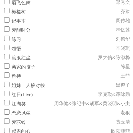
郑秀文
眉飞色舞
齐豫
橄榄树
周传雄
记事本
林忆莲
梦醒时分
刘德华
练习
辛晓琪
领悟
罗大佑&陈淑桦
滚滚红尘
陈星
离家的孩子
王菲
矜持
黑鸭子
姐妹二人梭对梭
李克勤&谭咏麟
红日(Live)
周华健&张纪中&胡军&黄晓明&小虫
江湖笑
老狼
恋恋风尘
费玉清
梦驼铃
欧阳菲菲
感恩的心