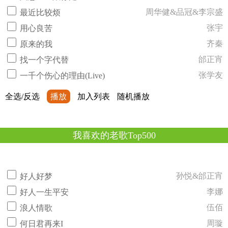
周华健&品冠&李宗盛
最近比较烦
张宇
用心良苦
齐秦
原来的我
邰正宵
找一个字代替
张学友
一千个伤心的理由(Live)
全选/反选
播放
加入列表
随机播放
我喜欢的老歌Top500
孙悦&邰正宵
好人好梦
李娜
好人一生平安
伍佰
浪人情歌
周璇
何日君再来I