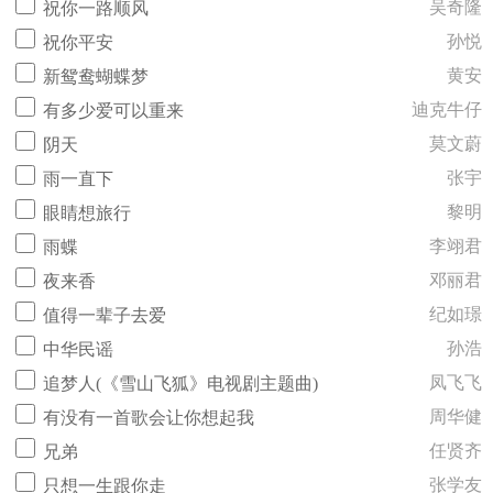
吴奇隆
祝你一路顺风
孙悦
祝你平安
黄安
新鸳鸯蝴蝶梦
迪克牛仔
有多少爱可以重来
莫文蔚
阴天
张宇
雨一直下
黎明
眼睛想旅行
李翊君
雨蝶
邓丽君
夜来香
纪如璟
值得一辈子去爱
孙浩
中华民谣
凤飞飞
追梦人(《雪山飞狐》电视剧主题曲)
周华健
有没有一首歌会让你想起我
任贤齐
兄弟
张学友
只想一生跟你走