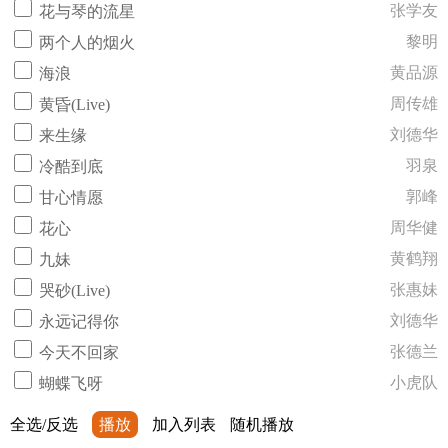
张学友
花与琴的流星
黎明
两个人的烟火
黄品源
海浪
周传雄
黄昏(Live)
刘德华
来生缘
羽泉
冷酷到底
郭峰
甘心情愿
周华健
花心
黄鹤翔
九妹
张惠妹
哭砂(Live)
刘德华
永远记得你
张德兰
今天不回家
小虎队
蝴蝶飞呀
全选/反选
播放
加入列表
随机播放