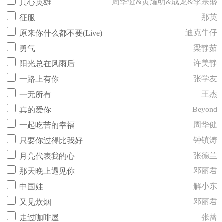
周华健&黄耀明&成龙&李宗盛
真心英雄
那英
征服
迪克牛仔
原来你什么都不要(Live)
梁静茹
勇气
许美静
阳光总在风雨后
张学友
一路上有你
王杰
一无所有
Beyond
真的爱你
周华健
一起吃苦的幸福
钟镇涛
只要你过得比我好
张德兰
月亮代表我的心
邓丽君
那天晚上遇见你
解小东
中国娃
邓丽君
又见炊烟
张蔷
走过咖啡屋