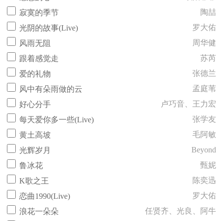
陶喆
寂寞的季节
罗大佑
光阴的故事(Live)
周华健
风雨无阻
苏芮
跟着感觉走
张德兰
爱的礼物
孟庭苇
风中有朵雨做的云
卢巧音、王力宏
好心分手
张学友
每天爱你多一些(Live)
毛阿敏
黄土高坡
Beyond
光辉岁月
甄妮
鲁冰花
陈奕迅
K歌之王
罗大佑
恋曲1990(Live)
任贤齐、光良、阿牛
浪花一朵朵