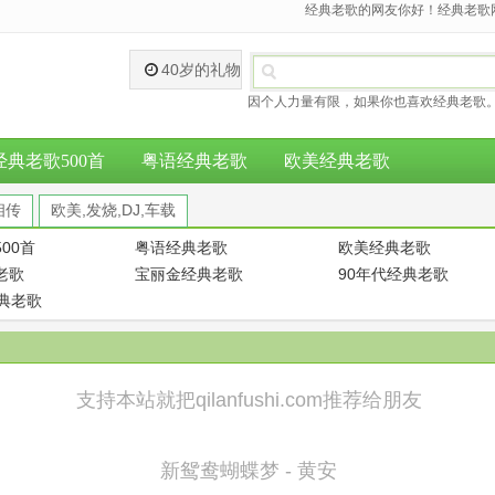
经典老歌的网友你好！经典老歌网
40岁的礼物
因个人力量有限，如果你也喜欢经典老歌。
经典老歌500首
粤语经典老歌
欧美经典老歌
相传
欧美,发烧,DJ,车载
00首
粤语经典老歌
欧美经典老歌
老歌
宝丽金经典老歌
90年代经典老歌
经典老歌
支持本站就把qilanfushi.com推荐给朋友
新鸳鸯蝴蝶梦 - 黄安