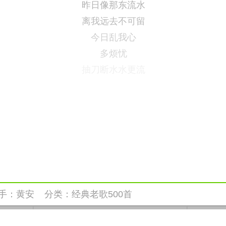
昨日像那东流水
离我远去不可留
今日乱我心
多烦忧
抽刀断水水更流
手：
黄安
分类：
经典老歌500首