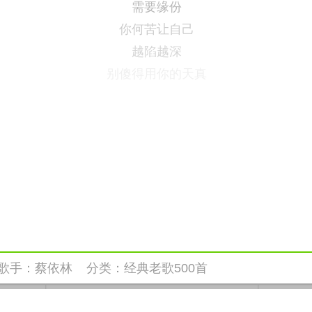
需要缘份
你何苦让自己
越陷越深
别傻得用你的天真
歌手：
蔡依林
分类：
经典老歌500首