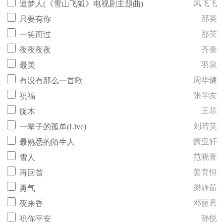
凤飞飞
追梦人(《雪山飞狐》电视剧主题曲)
那英
只要有你
那英
一笑而过
齐秦
夜夜夜夜
羽泉
最美
周华健
有没有那么一首歌
张学友
祝福
王菲
旋木
刘若英
一辈子的孤单(Live)
萧亚轩
最熟悉的陌生人
范晓萱
雪人
姜育恒
再回首
梁静茹
勇气
邓丽君
夜来香
孙悦
祝你平安