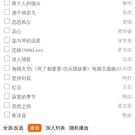
黎明
两个人的烟火
苏芮
酒干倘卖无
老狼
恋恋风尘
周华健
花心
张学友
花与琴的流星
罗大佑
恋曲1990(Live)
伍佰
浪人情歌
信乐团
海阔天空(《死了都要爱-信乐团故事》电视主题曲)
阿杜
坚持到底
王菲
红豆
陶喆
寂寞的季节
莫文蔚
忽然之间
甄妮
鲁冰花
全选/反选
播放
加入列表
随机播放