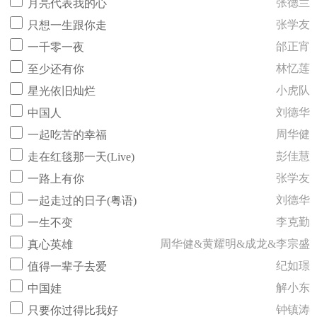
张德兰
月亮代表我的心
张学友
只想一生跟你走
邰正宵
一千零一夜
林忆莲
至少还有你
小虎队
星光依旧灿烂
刘德华
中国人
周华健
一起吃苦的幸福
彭佳慧
走在红毯那一天(Live)
张学友
一路上有你
刘德华
一起走过的日子(粤语)
李克勤
一生不变
周华健&黄耀明&成龙&李宗盛
真心英雄
纪如璟
值得一辈子去爱
解小东
中国娃
钟镇涛
只要你过得比我好