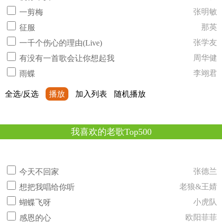
张明敏
一剪梅
那英
征服
张学友
一千个伤心的理由(Live)
周华健
有没有一首歌会让你想起我
李翊君
雨蝶
全选/反选
播放
加入列表
随机播放
我喜欢的老歌Top500
张德兰
今天不回家
老狼&王婧
想把我唱给你听
小虎队
蝴蝶飞呀
欧阳菲菲
感恩的心