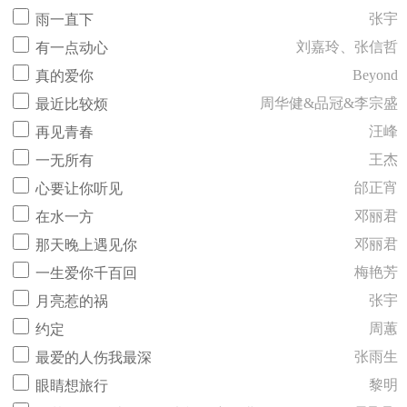
张宇
雨一直下
刘嘉玲、张信哲
有一点动心
Beyond
真的爱你
周华健&品冠&李宗盛
最近比较烦
汪峰
再见青春
王杰
一无所有
邰正宵
心要让你听见
邓丽君
在水一方
邓丽君
那天晚上遇见你
梅艳芳
一生爱你千百回
张宇
月亮惹的祸
周蕙
约定
张雨生
最爱的人伤我最深
黎明
眼睛想旅行