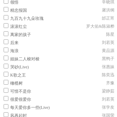
辛晓琪
领悟
屠洪纲
精忠报国
邰正宵
九百九十九朵玫瑰
罗大佑&陈淑桦
滚滚红尘
陈星
离家的孩子
刘若英
后来
黄品源
海浪
黑鸭子
姐妹二人梭对梭
张惠妹
哭砂(Live)
陈奕迅
K歌之王
齐豫
橄榄树
梁静茹
可惜不是你
刘若英
很爱很爱你
张学友
每天爱你多一些(Live)
张国荣
风再起时