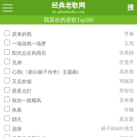
经典老歌网
搜
m.qilanfushi.com
我喜欢的老歌Top500
齐秦
原来的我
王杰
一场游戏一场梦
许美静
阳光总在风雨后
任贤齐
兄弟
高胜美
心雨(《新白娘子传奇》主题曲)
邓丽君
又见炊烟
郑智化
星星点灯
吴奇隆
祝你一路顺风
许巍
执着
莫文蔚
阴天
林子祥&叶倩文
选择