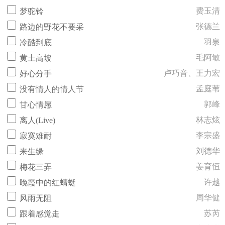
费玉清
梦驼铃
张德兰
路边的野花不要采
羽泉
冷酷到底
毛阿敏
黄土高坡
卢巧音、王力宏
好心分手
孟庭苇
没有情人的情人节
郭峰
甘心情愿
林志炫
离人(Live)
李宗盛
寂寞难耐
刘德华
来生缘
姜育恒
梅花三弄
许越
晚霞中的红蜻蜓
周华健
风雨无阻
苏芮
跟着感觉走