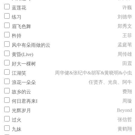
许巍
蓝莲花
刘德华
练习
郑秀文
眉飞色舞
王菲
矜持
孟庭苇
风中有朵雨做的云
周传雄
黄昏(Live)
田震
好大一棵树
周华健&张纪中&胡军&黄晓明&小虫
江湖笑
任贤齐、光良、阿牛
浪花一朵朵
费翔
故乡的云
周璇
何日君再来I
Beyond
光辉岁月
张信哲
过火
黄鹤翔
九妹