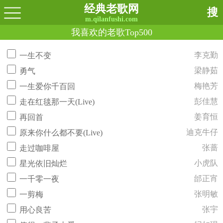
经典老歌网
搜
m.qilanfushi.com
我喜欢的老歌Top500
李克勤
一生不变
梁静茹
勇气
梅艳芳
一生爱你千百回
彭佳慧
走在红毯那一天(Live)
姜育恒
再回首
迪克牛仔
原来你什么都不要(Live)
张蔷
走过咖啡屋
小虎队
星光依旧灿烂
邰正宵
一千零一夜
张明敏
一剪梅
张宇
用心良苦