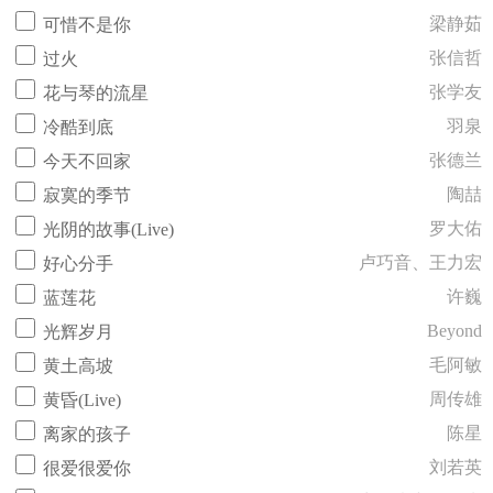
梁静茹
可惜不是你
张信哲
过火
张学友
花与琴的流星
羽泉
冷酷到底
张德兰
今天不回家
陶喆
寂寞的季节
罗大佑
光阴的故事(Live)
卢巧音、王力宏
好心分手
许巍
蓝莲花
Beyond
光辉岁月
毛阿敏
黄土高坡
周传雄
黄昏(Live)
陈星
离家的孩子
刘若英
很爱很爱你