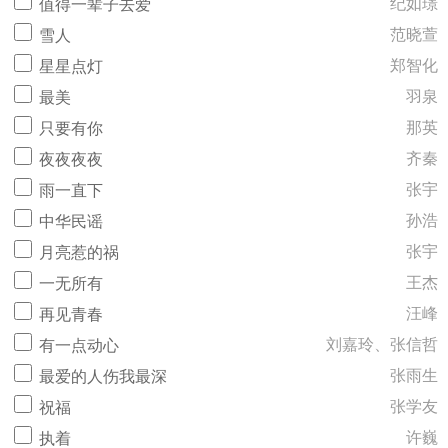
纪如璟
值得一辈子去爱
范晓萱
雪人
郑智化
星星点灯
羽泉
最美
那英
只要有你
齐秦
夜夜夜夜
张宇
雨一直下
孙浩
中华民谣
张宇
月亮惹的祸
王杰
一无所有
汪峰
再见青春
刘嘉玲、张信哲
有一点动心
张雨生
最爱的人伤我最深
张学友
祝福
许巍
执着