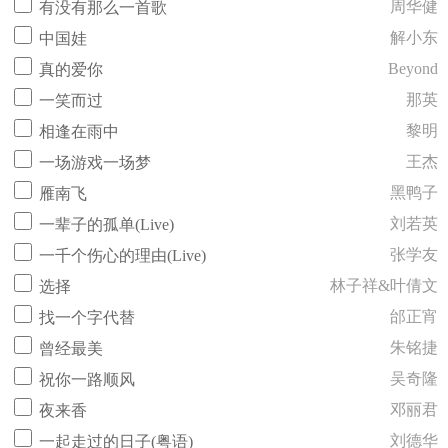
周华健
有没有那么一首歌
解小东
中国娃
Beyond
真的爱你
那英
一笑而过
黎明
相逢在雨中
王杰
一场游戏一场梦
黑鸭子
雁南飞
刘若英
一辈子的孤单(Live)
张学友
一千个伤心的理由(Live)
林子祥&叶倩文
选择
邰正宵
找一个字代替
朱铭捷
曾经最美
吴奇隆
祝你一路顺风
邓丽君
夜来香
刘德华
一起走过的日子(粤语)