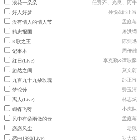
任贤齐、光良、阿牛
浪花一朵朵
孙悦&邰正宵
好人好梦
孟庭苇
没有情人的情人节
屠洪纲
精忠报国
陈奕迅
K歌之王
周传雄
记事本
李克勤&谭咏麟
红日(Live)
莫文蔚
忽然之间
邰正宵
九百九十九朵玫瑰
费玉清
梦驼铃
林志炫
离人(Live)
小虎队
蝴蝶飞呀
孟庭苇
风中有朵雨做的云
老狼
恋恋风尘
罗大佑
恋曲1990(Live)