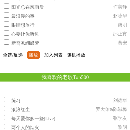
许美静
阳光总在风雨后
赵咏华
最浪漫的事
黎明
眼睛想旅行
邰正宵
心要让你听见
黄安
新鸳鸯蝴蝶梦
全选/反选
播放
加入列表
随机播放
我喜欢的老歌Top500
刘德华
练习
罗大佑&陈淑桦
滚滚红尘
张学友
每天爱你多一些(Live)
黎明
两个人的烟火