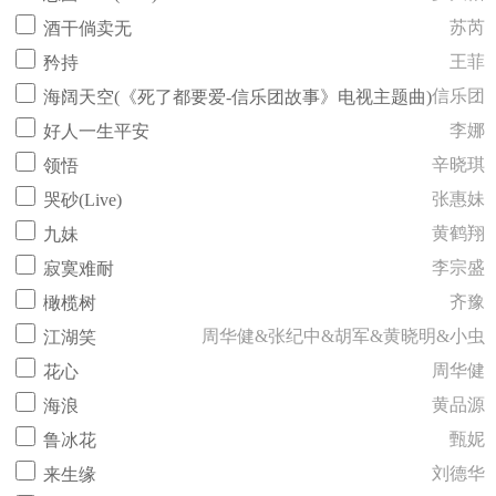
苏芮
酒干倘卖无
王菲
矜持
信乐团
海阔天空(《死了都要爱-信乐团故事》电视主题曲)
李娜
好人一生平安
辛晓琪
领悟
张惠妹
哭砂(Live)
黄鹤翔
九妹
李宗盛
寂寞难耐
齐豫
橄榄树
周华健&张纪中&胡军&黄晓明&小虫
江湖笑
周华健
花心
黄品源
海浪
甄妮
鲁冰花
刘德华
来生缘