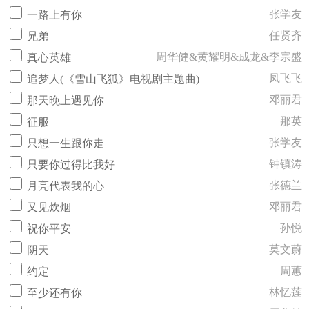
张学友
一路上有你
任贤齐
兄弟
周华健&黄耀明&成龙&李宗盛
真心英雄
凤飞飞
追梦人(《雪山飞狐》电视剧主题曲)
邓丽君
那天晚上遇见你
那英
征服
张学友
只想一生跟你走
钟镇涛
只要你过得比我好
张德兰
月亮代表我的心
邓丽君
又见炊烟
孙悦
祝你平安
莫文蔚
阴天
周蕙
约定
林忆莲
至少还有你