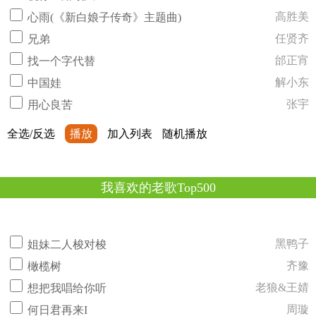
高胜美
心雨(《新白娘子传奇》主题曲)
任贤齐
兄弟
邰正宵
找一个字代替
解小东
中国娃
张宇
用心良苦
全选/反选
播放
加入列表
随机播放
我喜欢的老歌Top500
黑鸭子
姐妹二人梭对梭
齐豫
橄榄树
老狼&王婧
想把我唱给你听
周璇
何日君再来I