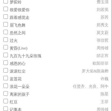
费玉清
梦驼铃
刘若英
很爱很爱你
苏芮
跟着感觉走
郑秀文
眉飞色舞
莫文蔚
忽然之间
张信哲
过火
周传雄
黄昏(Live)
邰正宵
九百九十九朵玫瑰
欧阳菲菲
感恩的心
罗大佑&陈淑桦
滚滚红尘
许巍
蓝莲花
任贤齐、光良、阿牛
浪花一朵朵
陈星
离家的孩子
王菲
红豆
周传雄
记事本