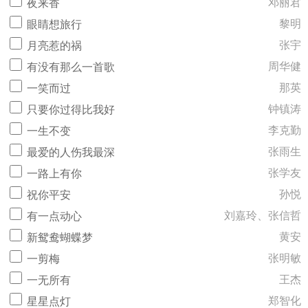
邓丽君
夜来香
黎明
眼睛想旅行
张宇
月亮惹的祸
周华健
有没有那么一首歌
那英
一笑而过
钟镇涛
只要你过得比我好
李克勤
一生不变
张雨生
最爱的人伤我最深
张学友
一路上有你
孙悦
祝你平安
刘嘉玲、张信哲
有一点动心
黄安
新鸳鸯蝴蝶梦
张明敏
一剪梅
王杰
一无所有
郑智化
星星点灯