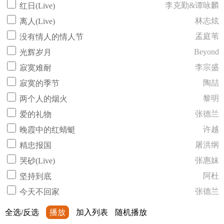
李克勤&谭咏麟
红日(Live)
林志炫
离人(Live)
孟庭苇
没有情人的情人节
Beyond
光辉岁月
李宗盛
寂寞难耐
陶喆
寂寞的季节
黎明
两个人的烟火
张德兰
爱的礼物
许越
晚霞中的红蜻蜓
屠洪纲
精忠报国
张惠妹
哭砂(Live)
阿杜
坚持到底
张德兰
今天不回家
全选/反选
播放
加入列表
随机播放