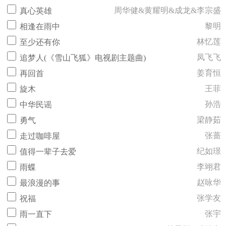
周华健&黄耀明&成龙&李宗盛
真心英雄
黎明
相逢在雨中
林忆莲
至少还有你
凤飞飞
追梦人(《雪山飞狐》电视剧主题曲)
姜育恒
再回首
王菲
旋木
孙浩
中华民谣
梁静茹
勇气
张蔷
走过咖啡屋
纪如璟
值得一辈子去爱
李翊君
雨蝶
赵咏华
最浪漫的事
张学友
祝福
张宇
雨一直下