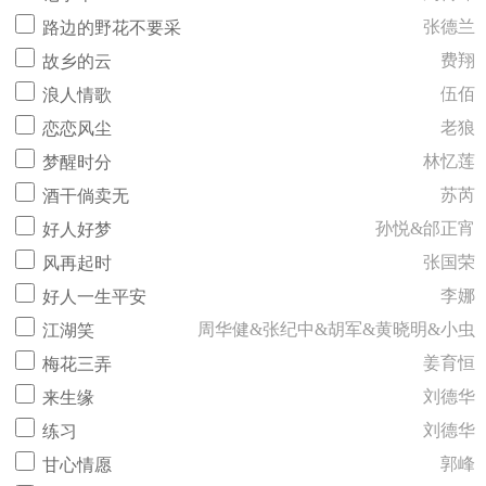
张德兰
路边的野花不要采
费翔
故乡的云
伍佰
浪人情歌
老狼
恋恋风尘
林忆莲
梦醒时分
苏芮
酒干倘卖无
孙悦&邰正宵
好人好梦
张国荣
风再起时
李娜
好人一生平安
周华健&张纪中&胡军&黄晓明&小虫
江湖笑
姜育恒
梅花三弄
刘德华
来生缘
刘德华
练习
郭峰
甘心情愿