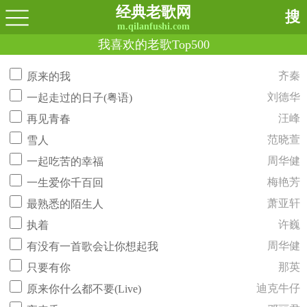
经典老歌网
搜
m.qilanfushi.com
我喜欢的老歌Top500
齐秦
原来的我
刘德华
一起走过的日子(粤语)
汪峰
再见青春
范晓萱
雪人
周华健
一起吃苦的幸福
梅艳芳
一生爱你千百回
萧亚轩
最熟悉的陌生人
许巍
执着
周华健
有没有一首歌会让你想起我
那英
只要有你
迪克牛仔
原来你什么都不要(Live)