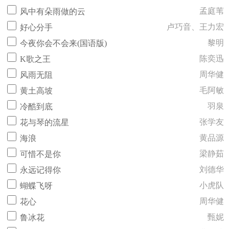
孟庭苇
风中有朵雨做的云
卢巧音、王力宏
好心分手
黎明
今夜你会不会来(国语版)
陈奕迅
K歌之王
周华健
风雨无阻
毛阿敏
黄土高坡
羽泉
冷酷到底
张学友
花与琴的流星
黄品源
海浪
梁静茹
可惜不是你
刘德华
永远记得你
小虎队
蝴蝶飞呀
周华健
花心
甄妮
鲁冰花