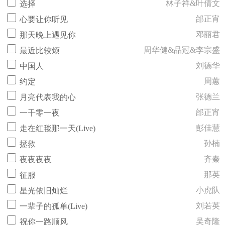
林子祥&叶倩文
选择
邰正宵
心要让你听见
邓丽君
那天晚上遇见你
周华健&品冠&李宗盛
最近比较烦
刘德华
中国人
周蕙
约定
张德兰
月亮代表我的心
邰正宵
一千零一夜
彭佳慧
走在红毯那一天(Live)
孙楠
拯救
齐秦
夜夜夜夜
那英
征服
小虎队
星光依旧灿烂
刘若英
一辈子的孤单(Live)
吴奇隆
祝你一路顺风