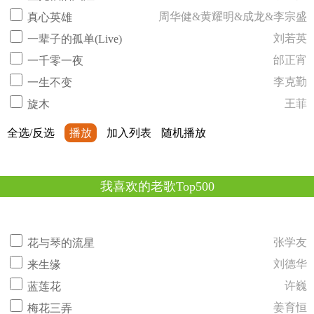
周华健&黄耀明&成龙&李宗盛
真心英雄
刘若英
一辈子的孤单(Live)
邰正宵
一千零一夜
李克勤
一生不变
王菲
旋木
全选/反选
播放
加入列表
随机播放
我喜欢的老歌Top500
张学友
花与琴的流星
刘德华
来生缘
许巍
蓝莲花
姜育恒
梅花三弄