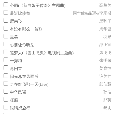
高胜美
心雨(《新白娘子传奇》主题曲)
周华健&品冠&李宗盛
最近比较烦
黑鸭子
雁南飞
周华健
有没有那么一首歌
羽泉
最美
邰正宵
心要让你听见
凤飞飞
追梦人(《雪山飞狐》电视剧主题曲)
张明敏
一剪梅
姜育恒
再回首
许美静
阳光总在风雨后
彭佳慧
走在红毯那一天(Live)
孙浩
中华民谣
那英
征服
黎明
眼睛想旅行