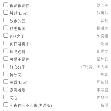
刘若英
很爱很爱你
张惠妹
哭砂(Live)
费翔
故乡的云
屠洪纲
精忠报国
陈奕迅
K歌之王
周璇
何日君再来I
郑秀文
眉飞色舞
梁静茹
可惜不是你
卢巧音、王力宏
好心分手
甄妮
鲁冰花
周传雄
黄昏(Live)
李宗盛
寂寞难耐
周华健
花心
黎明
今夜你会不会来(国语版)