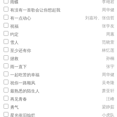
李翊君
雨蝶
周华健
有没有一首歌会让你想起我
刘嘉玲、张信哲
有一点动心
张学友
祝福
周蕙
约定
范晓萱
雪人
林忆莲
至少还有你
孙楠
拯救
张宇
雨一直下
周华健
一起吃苦的幸福
吴奇隆
祝你一路顺风
萧亚轩
最熟悉的陌生人
汪峰
再见青春
梁静茹
勇气
小虎队
星光依旧灿烂