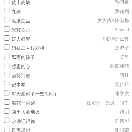
毛阿敏
黄土高坡
黄鹤翔
九妹
罗大佑&陈淑桦
滚滚红尘
Beyond
光辉岁月
孙悦&邰正宵
好人好梦
黑鸭子
姐妹二人梭对梭
陈星
离家的孩子
欧阳菲菲
感恩的心
阿杜
坚持到底
周传雄
记事本
张学友
每天爱你多一些(Live)
任贤齐、光良、阿牛
浪花一朵朵
黎明
两个人的烟火
刘德华
永远记得你
张国荣
风再起时