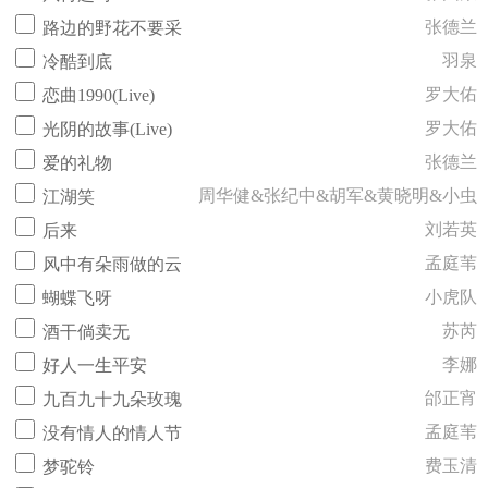
张德兰
路边的野花不要采
羽泉
冷酷到底
罗大佑
恋曲1990(Live)
罗大佑
光阴的故事(Live)
张德兰
爱的礼物
周华健&张纪中&胡军&黄晓明&小虫
江湖笑
刘若英
后来
孟庭苇
风中有朵雨做的云
小虎队
蝴蝶飞呀
苏芮
酒干倘卖无
李娜
好人一生平安
邰正宵
九百九十九朵玫瑰
孟庭苇
没有情人的情人节
费玉清
梦驼铃