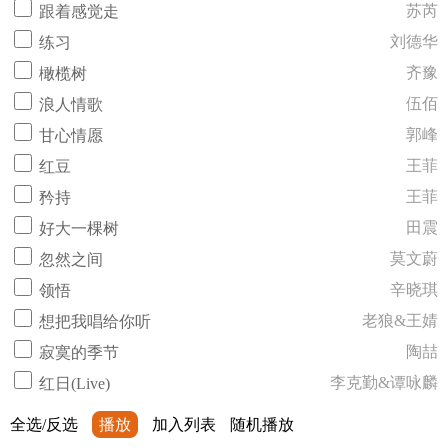
苏芮
跟着感觉走
刘德华
练习
齐豫
橄榄树
伍佰
浪人情歌
郭峰
甘心情愿
王菲
红豆
王菲
矜持
田震
好大一棵树
莫文蔚
忽然之间
辛晓琪
领悟
老狼&王婧
想把我唱给你听
陶喆
寂寞的季节
李克勤&谭咏麟
红日(Live)
全选/反选
播放
加入列表
随机播放