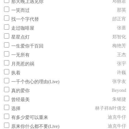
邓丽君
那天晚上遇见你
那英
一笑而过
邰正宵
找一个字代替
张蔷
走过咖啡屋
郑智化
星星点灯
梅艳芳
一生爱你千百回
王杰
一无所有
张宇
月亮惹的祸
许巍
执着
张学友
一千个伤心的理由(Live)
Beyond
真的爱你
朱铭捷
曾经最美
林子祥&叶倩文
选择
迪克牛仔
有多少爱可以重来
迪克牛仔
原来你什么都不要(Live)