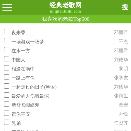
经典老歌网
搜
m.qilanfushi.com
我喜欢的老歌Top500
邓丽君
夜来香
王杰
一场游戏一场梦
邓丽君
在水一方
刘德华
中国人
黎明
相逢在雨中
张学友
一路上有你
刘德华
一起走过的日子(粤语)
张雨生
最爱的人伤我最深
黄安
新鸳鸯蝴蝶梦
孙悦
祝你平安
任贤齐
兄弟