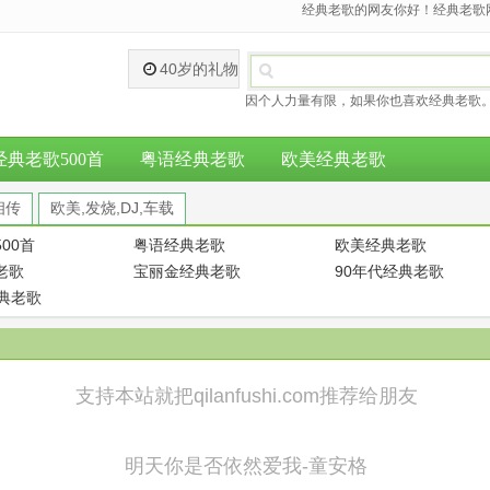
经典老歌的网友你好！经典老歌网
40岁的礼物
因个人力量有限，如果你也喜欢经典老歌。
经典老歌500首
粤语经典老歌
欧美经典老歌
相传
欧美,发烧,DJ,车载
00首
粤语经典老歌
欧美经典老歌
老歌
宝丽金经典老歌
90年代经典老歌
经典老歌
支持本站就把qilanfushi.com推荐给朋友
明天你是否依然爱我-童安格