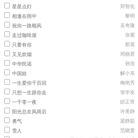
郑智化
星星点灯
黎明
相逢在雨中
吴奇隆
祝你一路顺风
张蔷
走过咖啡屋
那英
只要有你
邓丽君
又见炊烟
孙浩
中华民谣
解小东
中国娃
梅艳芳
一生爱你千百回
张学友
只想一生跟你走
邰正宵
一千零一夜
许美静
阳光总在风雨后
梁静茹
勇气
范晓萱
雪人