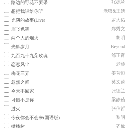
张德兰
路边的野花不要采
老狼&王婧
想把我唱给你听
罗大佑
光阴的故事(Live)
郑秀文
眉飞色舞
黎明
两个人的烟火
Beyond
光辉岁月
邰正宵
九百九十九朵玫瑰
老狼
恋恋风尘
姜育恒
梅花三弄
莫文蔚
忽然之间
张德兰
今天不回家
梁静茹
可惜不是你
张信哲
过火
黎明
今夜你会不会来(国语版)
齐豫
橄榄树