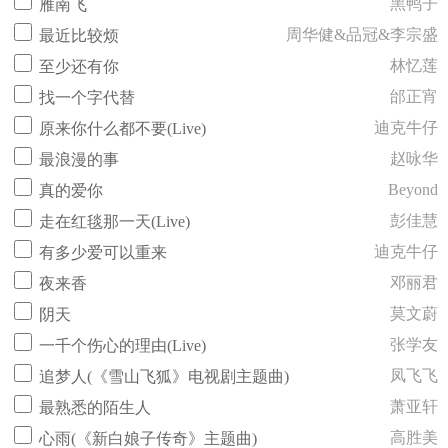
黑鸭子
雁南飞
周华健&品冠&李宗盛
最近比较烦
林忆莲
至少还有你
邰正宵
找一个字代替
迪克牛仔
原来你什么都不要(Live)
赵咏华
最浪漫的事
Beyond
真的爱你
彭佳慧
走在红毯那一天(Live)
迪克牛仔
有多少爱可以重来
邓丽君
夜来香
莫文蔚
阴天
张学友
一千个伤心的理由(Live)
凤飞飞
追梦人(《雪山飞狐》电视剧主题曲)
萧亚轩
最熟悉的陌生人
高胜美
心雨(《新白娘子传奇》主题曲)