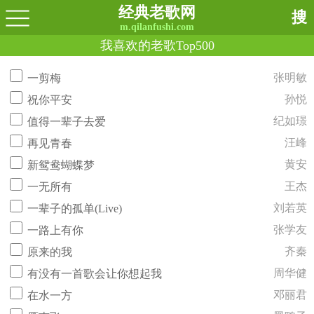
经典老歌网
搜
m.qilanfushi.com
我喜欢的老歌Top500
张明敏
一剪梅
孙悦
祝你平安
纪如璟
值得一辈子去爱
汪峰
再见青春
黄安
新鸳鸯蝴蝶梦
王杰
一无所有
刘若英
一辈子的孤单(Live)
张学友
一路上有你
齐秦
原来的我
周华健
有没有一首歌会让你想起我
邓丽君
在水一方