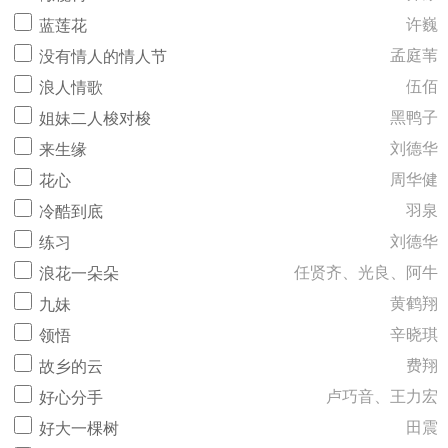
许巍
蓝莲花
孟庭苇
没有情人的情人节
伍佰
浪人情歌
黑鸭子
姐妹二人梭对梭
刘德华
来生缘
周华健
花心
羽泉
冷酷到底
刘德华
练习
任贤齐、光良、阿牛
浪花一朵朵
黄鹤翔
九妹
辛晓琪
领悟
费翔
故乡的云
卢巧音、王力宏
好心分手
田震
好大一棵树