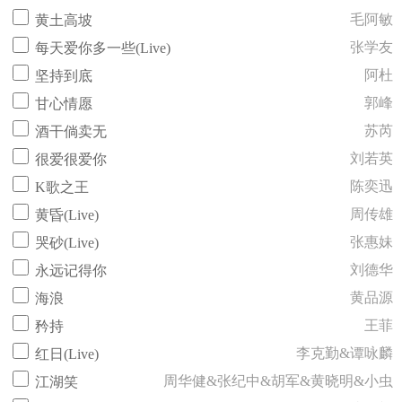
毛阿敏
黄土高坡
张学友
每天爱你多一些(Live)
阿杜
坚持到底
郭峰
甘心情愿
苏芮
酒干倘卖无
刘若英
很爱很爱你
陈奕迅
K歌之王
周传雄
黄昏(Live)
张惠妹
哭砂(Live)
刘德华
永远记得你
黄品源
海浪
王菲
矜持
李克勤&谭咏麟
红日(Live)
周华健&张纪中&胡军&黄晓明&小虫
江湖笑