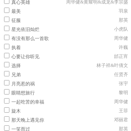
周华健&黄耀明&成龙&李宗盛
真心英雄
羽泉
最美
那英
征服
小虎队
星光依旧灿烂
周华健
有没有那么一首歌
许巍
执着
邰正宵
心要让你听见
林子祥&叶倩文
选择
任贤齐
兄弟
张宇
月亮惹的祸
黎明
眼睛想旅行
周华健
一起吃苦的幸福
王菲
旋木
邓丽君
那天晚上遇见你
那英
一笑而过