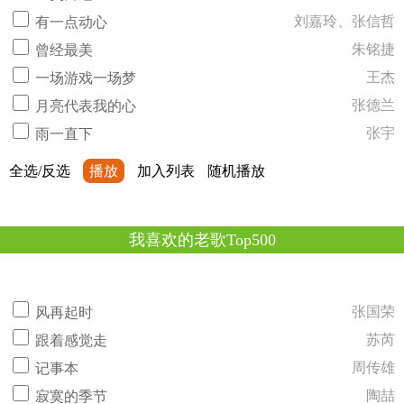
刘嘉玲、张信哲
有一点动心
朱铭捷
曾经最美
王杰
一场游戏一场梦
张德兰
月亮代表我的心
张宇
雨一直下
全选/反选
播放
加入列表
随机播放
我喜欢的老歌Top500
张国荣
风再起时
苏芮
跟着感觉走
周传雄
记事本
陶喆
寂寞的季节