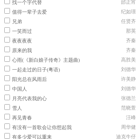
邰正宵
找一个字代替
纪如璟
值得一辈子去爱
任贤齐
兄弟
那英
一笑而过
齐秦
夜夜夜夜
齐秦
原来的我
高胜美
心雨(《新白娘子传奇》主题曲)
刘德华
一起走过的日子(粤语)
许美静
阳光总在风雨后
刘德华
中国人
张德兰
月亮代表我的心
范晓萱
雪人
汪峰
再见青春
周华健
有没有一首歌会让你想起我
迪克牛仔
有多少爱可以重来