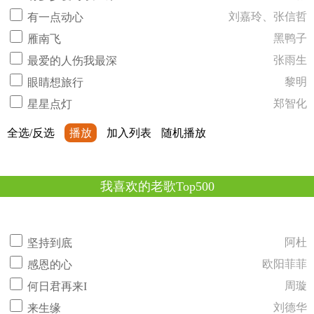
刘嘉玲、张信哲
有一点动心
黑鸭子
雁南飞
张雨生
最爱的人伤我最深
黎明
眼睛想旅行
郑智化
星星点灯
全选/反选
播放
加入列表
随机播放
我喜欢的老歌Top500
阿杜
坚持到底
欧阳菲菲
感恩的心
周璇
何日君再来I
刘德华
来生缘