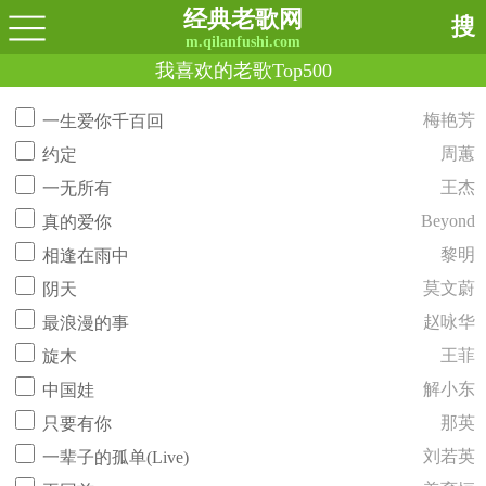
经典老歌网
搜
m.qilanfushi.com
我喜欢的老歌Top500
梅艳芳
一生爱你千百回
周蕙
约定
王杰
一无所有
Beyond
真的爱你
黎明
相逢在雨中
莫文蔚
阴天
赵咏华
最浪漫的事
王菲
旋木
解小东
中国娃
那英
只要有你
刘若英
一辈子的孤单(Live)