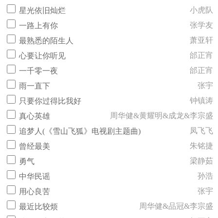
小虎队
星光依旧灿烂
张学友
一路上有你
萧亚轩
最熟悉的陌生人
邰正宵
心要让你听见
邰正宵
一千零一夜
张宇
雨一直下
钟镇涛
只要你过得比我好
周华健&黄耀明&成龙&李宗盛
真心英雄
凤飞飞
追梦人(《雪山飞狐》电视剧主题曲)
朱铭捷
曾经最美
梁静茹
勇气
孙浩
中华民谣
张宇
用心良苦
周华健&品冠&李宗盛
最近比较烦