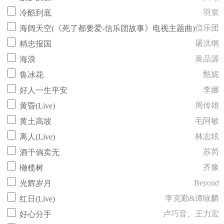
羽泉
冷酷到底
信乐团
海阔天空(《死了都要爱-信乐团故事》电视主题曲)
屠洪纲
精忠报国
黄品源
海浪
甄妮
鲁冰花
李娜
好人一生平安
周传雄
黄昏(Live)
毛阿敏
黄土高坡
林志炫
离人(Live)
苏芮
酒干倘卖无
齐豫
橄榄树
Beyond
光辉岁月
李克勤&谭咏麟
红日(Live)
卢巧音、王力宏
好心分手