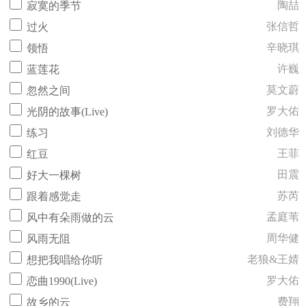
陶喆
寂寞的季节
张信哲
过火
辛晓琪
领悟
许巍
蓝莲花
莫文蔚
忽然之间
罗大佑
光阴的故事(Live)
刘德华
练习
王菲
红豆
田震
好大一棵树
苏芮
跟着感觉走
孟庭苇
风中有朵雨做的云
周华健
风雨无阻
老狼&王婧
想把我唱给你听
罗大佑
恋曲1990(Live)
费翔
故乡的云