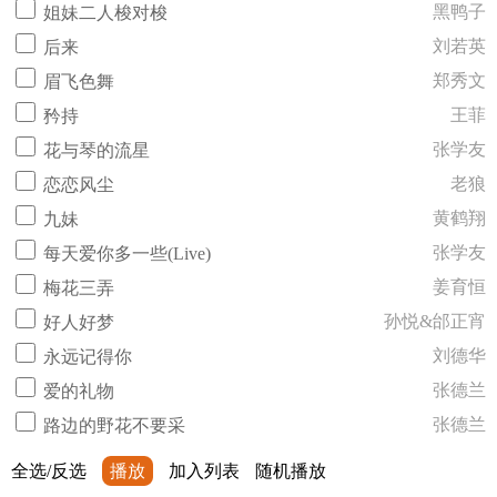
黑鸭子
姐妹二人梭对梭
刘若英
后来
郑秀文
眉飞色舞
王菲
矜持
张学友
花与琴的流星
老狼
恋恋风尘
黄鹤翔
九妹
张学友
每天爱你多一些(Live)
姜育恒
梅花三弄
孙悦&邰正宵
好人好梦
刘德华
永远记得你
张德兰
爱的礼物
张德兰
路边的野花不要采
全选/反选
播放
加入列表
随机播放