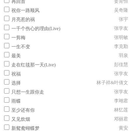
姜育恒
再回首
吴奇隆
祝你一路顺风
张宇
月亮惹的祸
张学友
一千个伤心的理由(Live)
张明敏
一剪梅
李克勤
一生不变
羽泉
最美
彭佳慧
走在红毯那一天(Live)
张学友
祝福
林子祥&叶倩文
选择
张学友
只想一生跟你走
李翊君
雨蝶
林忆莲
至少还有你
邓丽君
又见炊烟
黄安
新鸳鸯蝴蝶梦