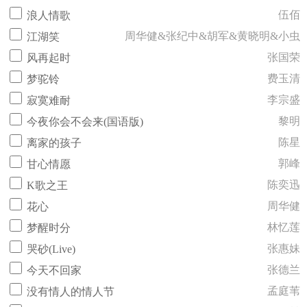
伍佰
浪人情歌
周华健&张纪中&胡军&黄晓明&小虫
江湖笑
张国荣
风再起时
费玉清
梦驼铃
李宗盛
寂寞难耐
黎明
今夜你会不会来(国语版)
陈星
离家的孩子
郭峰
甘心情愿
陈奕迅
K歌之王
周华健
花心
林忆莲
梦醒时分
张惠妹
哭砂(Live)
张德兰
今天不回家
孟庭苇
没有情人的情人节